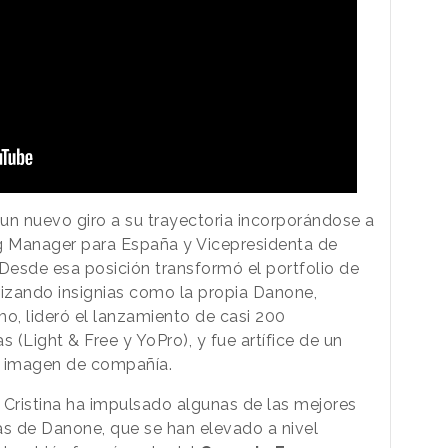
o un nuevo giro a su trayectoria incorporándose a
 Manager para España y Vicepresidenta de
 Desde esa posición transformó el portfolio de
izando insignias como la propia Danone,
mo, lideró el lanzamiento de casi 200
(Light & Free y YoPro), y fue artífice de un
la imagen de compañía.
Cristina ha impulsado algunas de las mejores
s de Danone, que se han elevado a nivel