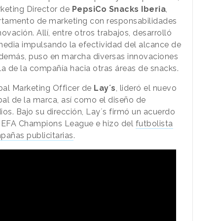
keting Director de
PepsiCo Snacks Iberia
,
artamento de marketing con responsabilidades
vación. Allí, entre otros trabajos, desarrolló
 media impulsando la efectividad del alcance de
demás, puso en marcha diversas innovaciones
la de la compañía hacia otras áreas de snacks.
bal Marketing Officer de
Lay´s
, lideró el nuevo
al de la marca, así como el diseño de
os. Bajo su dirección, Lay´s firmó un acuerdo
 UEFA Champions League e hizo del
futbolista
pañas publicitarias
.