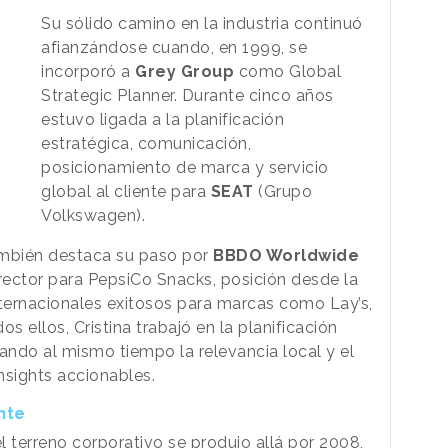
Su sólido camino en la industria continuó
afianzándose cuando, en 1999, se
incorporó a
Grey Group
como Global
Strategic Planner. Durante cinco años
estuvo ligada a la planificación
estratégica, comunicación,
posicionamiento de marca y servicio
global al cliente para
SEAT
(Grupo
Volkswagen).
ambién destaca su paso por
BBDO Worldwide
ector para PepsiCo Snacks, posición desde la
nternacionales exitosos para marcas como Lay’s,
s ellos, Cristina trabajó en la planificación
ando al mismo tiempo la relevancia local y el
nsights accionables.
nte
el terreno corporativo se produjo allá por 2008,