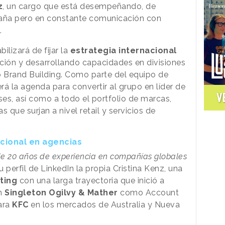
z
, un cargo que está desempeñando, de
aña pero en constante comunicación con
.
ilizará de fijar la
estrategia internacional
ción y desarrollando capacidades en divisiones
o Brand Building. Como parte del equipo de
erá la agenda para convertir al grupo en líder de
V
ses, así como a todo el portfolio de marcas,
 que surjan a nivel retail y servicios de
acional en agencias
de 20 años de experiencia en compañías globales
su perfil de LinkedIn la propia Cristina Kenz, una
ting
con una larga trayectoria que inició a
en
Singleton Ogilvy & Mather
como Account
ara
KFC
en los mercados de Australia y Nueva