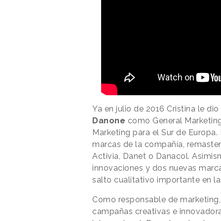
Ya en julio de 2016 Cristina le di
Danone
como General Marketing
Marketing para el Sur de Europa.
marcas de la compañía, remaster
Activia, Danet o Danacol. Asimis
innovaciones y dos nuevas marcas 
salto cualitativo importante en 
Como responsable de marketing, 
campañas creativas e innovadora