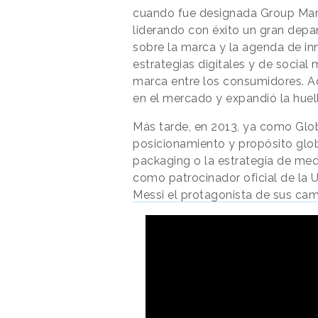
cuando fue designada Group Mar
liderando con éxito un gran dep
sobre la marca y la agenda de inno
estrategias digitales y de social
marca entre los consumidores. A
en el mercado y expandió la huel
Más tarde, en 2013, ya como Glo
posicionamiento y propósito glob
packaging o la estrategia de medi
como patrocinador oficial de la
Messi el protagonista de sus cam