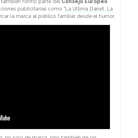
a también formó parte del
Consejo Europeo
iones publicitarias como "
La Última Danet. La
car la marca al público familiar desde el humor.
, no solo de marca, sino también de las