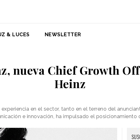
UZ & LUCES
NEWSLETTER
z, nueva Chief Growth Off
Heinz
xperiencia en el sector, tanto en el terreno del anunci
nicación e innovación, ha impulsado el posicionamient
SUS