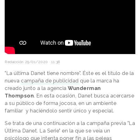
Redacción
29/01/2020 · 11:38
"La última Danet tiene nombre". Éste es el título de la
nueva
campaña de publicidad
que la marca ha
creado junto a la agencia
Wunderman
Thompson
. En esta ocasión, Danet busca acercarse
a su público de forma jocosa, en un ambiente
familiar y haciéndolo sentir único y especial.
Se trata de una continuación a la campaña previa "La
Última Danet. La Serie" en la que se veía un
psicólogo que intenta poner fin a las peleas