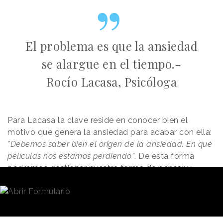
El problema es que la ansiedad
se alargue en el tiempo.-
Rocío Lacasa, Psicóloga
Para Lacasa la clave reside en conocer bien el
motivo que genera la ansiedad para acabar con ella:
"Debemos saber bien el origen de la ansiedad. En qué
películas nos estamos perdiendo”
. De esta forma
podremos gestionar nuestra forma de pensar y
mejorar en el
plano mental y físico
.
Mantener el orden y cuidar el descanso
El tercer aspecto a tener en cuenta pasa por generar