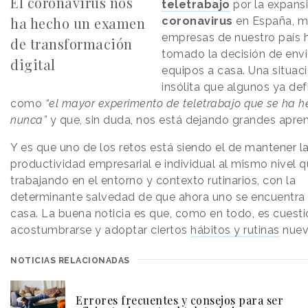
El coronavirus nos
teletrabajo
por la expans
ha hecho un examen
coronavirus
en España, 
empresas de nuestro país 
de transformación
tomado la decisión de envi
digital
equipos a casa. Una situac
insólita que algunos ya def
como
“el mayor experimento de teletrabajo que se ha 
nunca”
y que, sin duda, nos está dejando grandes apren
Y es que uno de los retos está siendo el de mantener l
productividad empresarial e individual al mismo nivel 
trabajando en el entorno y contexto rutinarios, con la
determinante salvedad de que ahora uno se encuentra 
casa. La buena noticia es que, como en todo, es cuest
acostumbrarse y adoptar ciertos
hábitos y rutinas
nuev
NOTICIAS RELACIONADAS
Errores frecuentes y consejos para ser