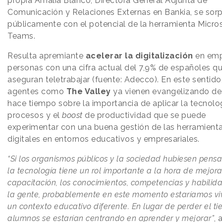
propia Amalia Blanco, Directora General Adjunta de
Comunicación y Relaciones Externas en Bankia, se sor
públicamente con el potencial de la herramienta Micro
Teams.
Resulta apremiante
acelerar la digitalización
en emp
personas con una cifra actual del 7,9% de españoles q
aseguran teletrabajar (fuente: Adecco). En este sentido
agentes como
The Valley
ya vienen evangelizando d
hace tiempo sobre la importancia de aplicar la tecnolog
procesos y el
boost
de productividad que se puede
experimentar con una buena gestión de las herramient
digitales en entornos educativos y empresariales.
“Si los organismos públicos y la sociedad hubiesen pens
la tecnología tiene un rol importante a la hora de mejora
capacitación, los conocimientos, competencias y habilid
la gente, probablemente en este momento estaríamos vi
un contexto educativo diferente. En lugar de perder el ti
alumnos se estarían centrando en aprender y mejorar”
, 