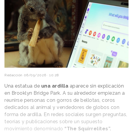
Redacción
06/05/2026 · 10:28
Una estatua de
una ardilla
aparece sin explicación
en Brooklyn Bridge Park. A su alrededor empiezan a
reunirse personas con gorros de bellotas, coros
dedicados al animal y vendedores de globos con
forma de ardilla. En redes sociales surgen preguntas,
teorías y publicaciones sobre un supuesto
movimiento denominado
“The Squirrelites”.