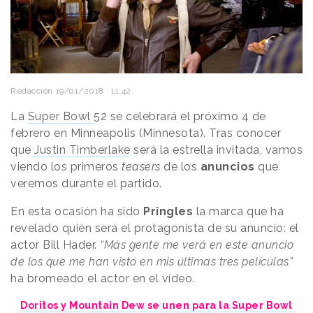
Redacción
19/01/2018 · 11:42
La
Super Bowl
52 se celebrará el próximo 4 de
febrero en Minneapolis (Minnesota). Tras conocer
que
Justin Timberlake
será la estrella invitada, vamos
viendo los primeros
teasers
de los
anuncios
que
veremos durante el partido.
En esta ocasión ha sido
Pringles
la marca que ha
revelado quién será el protagonista de su anuncio: el
actor Bill Hader.
“Más gente me verá en este anuncio
de los que me han visto en mis últimas tres películas”
ha bromeado el actor en el vídeo.
Doritos y Mountain Dew se unen para la Super Bowl