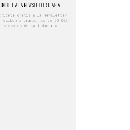
CRÍBETE A LA NEWSLETTER DIARIA
críbete gratis a la Newsletter
 reciben a diario más de 50.000
fesionales de la industria.