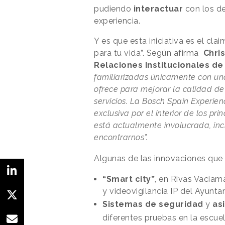
pudiendo
interactuar
con los d
experiencia.
Y es que esta iniciativa es el cla
para tu vida”. Según afirma
Chri
Relaciones Institucionales d
familiarizadas únicamente con un
ofrece para mejorar la calidad de
servicios. La Bosch Spain Experie
exclusiva por el interior de los p
está actualmente involucrada, in
encontrarnos”.
Algunas de las innovaciones que
“Smart city”
, en Rivas Vaciama
y videovigilancia IP del Ayunta
Sistemas de seguridad
y
as
diferentes pruebas en la escu