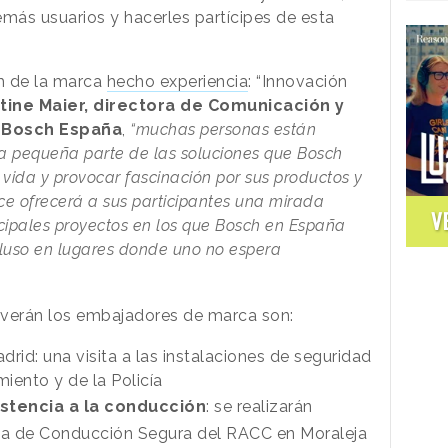
emás usuarios y hacerles partícipes de esta
im de la marca
hecho experiencia
: “Innovación
stine Maier, directora de Comunicación y
e Bosch España
,
“muchas personas están
a pequeña parte de las soluciones que Bosch
 vida y provocar fascinación por sus productos y
nce ofrecerá a sus participantes una mirada
V
rincipales proyectos en los que Bosch en España
cluso en lugares donde uno no espera
 verán los embajadores de marca son:
drid: una visita a las instalaciones de seguridad
miento y de la Policía
istencia a la conducción
: se realizarán
ela de Conducción Segura del RACC en Moraleja