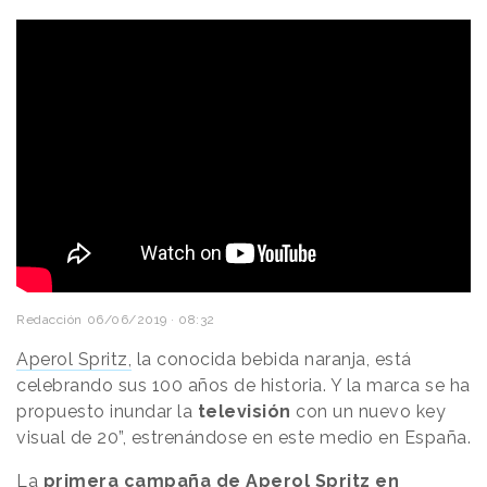
Redacción
06/06/2019 · 08:32
Aperol Spritz,
la conocida bebida naranja, está
celebrando sus 100 años de historia. Y la marca se ha
propuesto inundar la
televisión
con un nuevo key
visual de 20”, estrenándose en este medio en España.
La
primera campaña de Aperol Spritz en