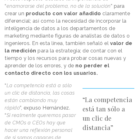
“
enamorarse del problema, no de la solución
” para
crear un
producto con valor añadido
claramente
diferencial; así como la necesidad de incorporar la
inteligencia de datos a los departamentos de
marketing mediante figuras de analistas de datos o
ingenieros. En esta línea, también señaló el
valor de
la medición
para la estrategia; de contar con el
tiempo y los recursos para probar cosas nuevas y
aprender de los errores, y de
no perder el
contacto directo con los usuarios.
“
La competencia está a sólo
un clic de distancia, las cosas
“La competencia
están cambiando muy
está tan sólo a
rápido
”, expuso Hernández.
“
Si realmente queremos pasar
un clic de
de CMOs a CEOs hay que
distancia”
hacer una reflexión personal
de si somos capaces de