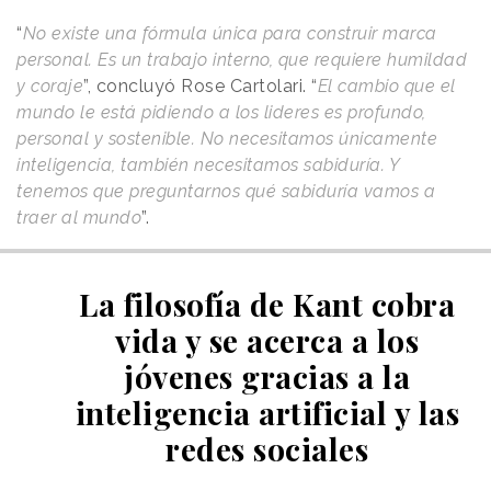
“
No existe una fórmula única para construir marca
personal. Es un trabajo interno, que requiere humildad
y coraje
”, concluyó Rose Cartolari. “
El cambio que el
mundo le está pidiendo a los lideres es profundo,
personal y sostenible. No necesitamos únicamente
inteligencia, también necesitamos sabiduría. Y
tenemos que preguntarnos qué sabiduría vamos a
traer al mundo
”.
La filosofía de Kant cobra
vida y se acerca a los
jóvenes gracias a la
inteligencia artificial y las
redes sociales