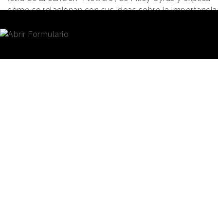
cómo se relacionan con sus ideas sobre la importancia
del respeto por uno mismo y la autonomía.
Ver esta publicación en Instagram