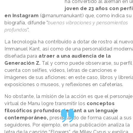
ha convertido al alemán en u
joven de 23 años con perfi
en Instagram
(@manumanukant) que, como indica su
biografía, difunde "
buenas vibraciones y pensamientos
profundos
”.
La tecnología ha contribuido a dotar de rostro al nuev
Immanuel Kant, así como de una personalidad modern
diseñada para
atraer a una audiencia de la
Generación Z.
Tal y como puede observarse, su perfil
cuenta con selfies, vídeos, letras de canciones e
imágenes de sus aficiones: en este caso, libros y librerí
exposiciones o museos, y reflexiones en cafeterías.
No obstante, la misión de la acción es que el personaje
virtual de Manu logre transmitir los
conceptos
filosóficos profundos de Kant a un lenguaje
contemporáneo,
presentando de forma casual a sus
seguidores. Por ejemplo, en una publicación analiza la
letra de la canción “Flowers”, de Miley Cyrus y explica