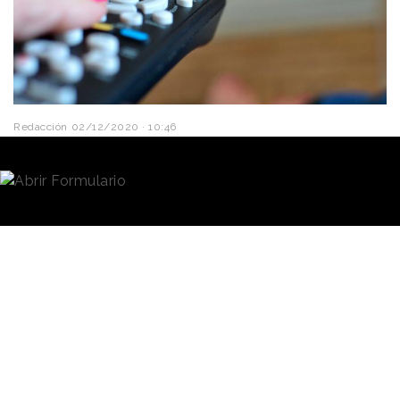
Redacción
02/12/2020 · 10:46
La agencia
Ymedia Vizeum
ha dado a conocer los
resultados de su informe mensual de publicidad y
audiencias en TV, ‘
Noviembre en 5 minutos
’. Como
es habitual, el estudio recoge todos los datos de
presión publicitaria, campañas y anunciantes más
activos, anuncios más vistos, consumo de televisión
y la cuota publicitaria de las cadenas.
En un mes en el que muchas regiones han cerrado la
actividad no esencial y han impuesto el toque de
queda, muchos ciudadanos han preferido quedarse
en sus hogares, principal motivo por el consumo de