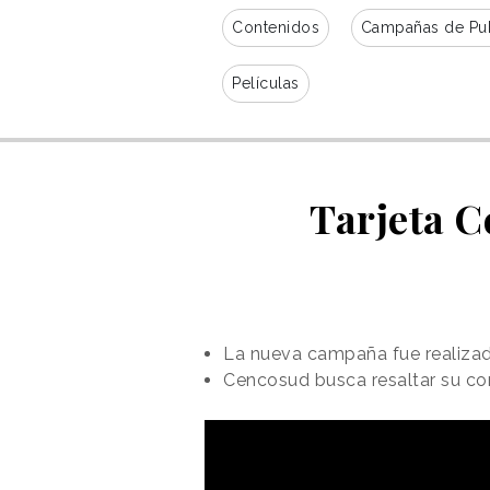
Contenidos
Campañas de Pub
Películas
Tarjeta C
La nueva campaña fue realiza
Cencosud busca resaltar su com