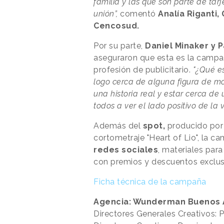
familia y las que son parte de tar
unión”,
comentó
Analía Riganti,
Cencosud.
Por su parte,
Daniel Minaker y 
aseguraron que esta es la campa
profesión de publicitario.
"¿Qué e
logo cerca de alguna figura de m
una historia real y estar cerca de
todos a ver el lado positivo de la v
Además del
spot,
producido
por
cortometraje "Heart of Lio", la cam
redes
sociales
, materiales par
con premios y descuentos exclusi
Ficha técnica de la campaña
Agencia: Wunderman Buenos 
Directores Generales Creativos: