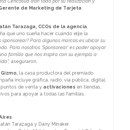
jeta Cencosud dan todo por su realización y
 Gerente de Marketing de Tarjeta
Patán Tarazaga, CCOs de la agencia
,
ña que uno sueña hacer cuando elije la
s sponsorear? Para algunas marcas es ubicar su
oda. Para nosotros 'Sponsorear' es poder apoyar
 una familia que nos inspira con su ejemplo a
ida”,
aseguraron.
Gizmo,
la casa productora del premiado
paña incluye gráfica, radio, vía pública, digital,
a puntos de venta y
activaciones
en tiendas,
vos para apoyar a todas las familias.
Aires
 Patán Tarazaga y Dany Minaker