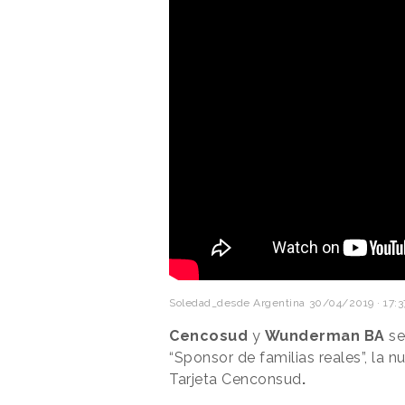
Soledad_desde Argentina
30/04/2019 · 17:3
Cencosud
y
Wunderman BA
se
“Sponsor de familias reales”, la 
Tarjeta
Cenconsud
.