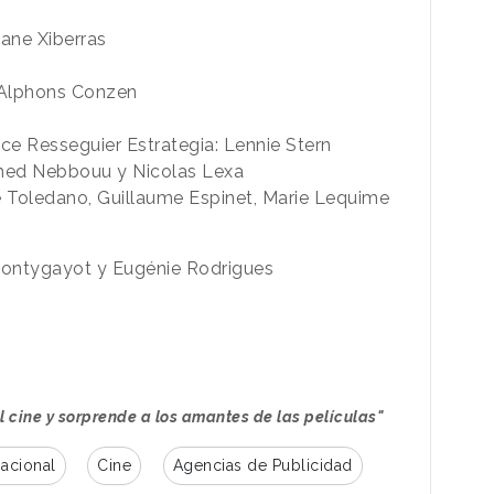
hane Xiberras
y Alphons Conzen
lice Resseguier Estrategia: Lennie Stern
med Nebbouu y Nicolas Lexa
e Toledano, Guillaume Espinet, Marie Lequime
 Pontygayot y Eugénie Rodrigues
l cine y sorprende a los amantes de las películas"
nacional
Cine
Agencias de Publicidad