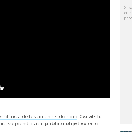
Sus
que
pro
xcelencia de los amantes del cine
,
Canal+
ha
para sorprender a su
público objetivo
en el