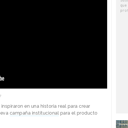
Sus
que
pro
7
 inspiraron en una historia real para crear
nueva
campaña institucional
para el producto