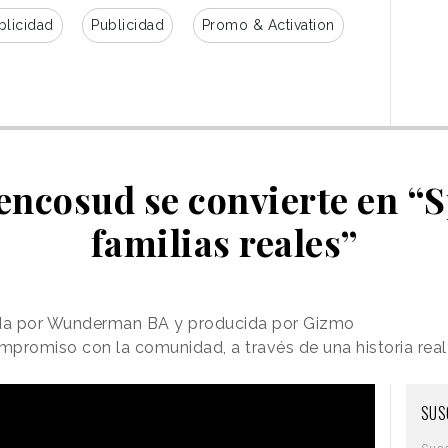
licidad
Publicidad
Promo & Activation
encosud se convierte en “
familias reales”
da por Wunderman BA y producida por Gizmo
promiso con la comunidad, a través de una historia real
SUS