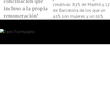
conciliación que
creativas: 83% de Madrid y 1
incluso a la propia
de Barcelona de los que un
remuneración"
45% son mujeres y un 55%
hombres.
La media de edad es de algo más de 37 años, con
5
años de permanencia,
tanto en su agencia actual
como en su puesto.
Cabe destacar que el estudio no se ha hecho en una
época cualquiera.
“En el contexto de pandemia que
estamos viviendo se da más importancia a la conciliació
que incluso a la propia remuneración"
, señala
Héctor
Abanades
, Research Manager de SCOPEN.
Las 10 Agencias Creativas en las que todos quier
trabajar
McCann, David y Sra. Rushmore lideran la lista de
agencias más atractivas donde trabajar, destacando el
ascenso de
David
a la segunda posición, cuando