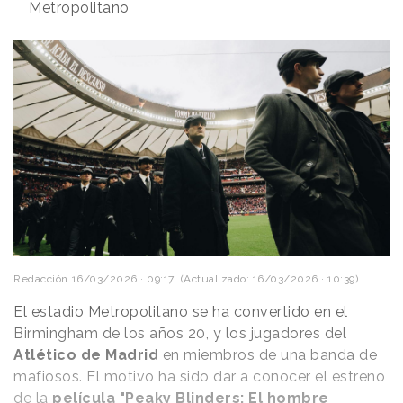
Metropolitano
Redacción
16/03/2026 · 09:17
(Actualizado: 16/03/2026 · 10:39)
El estadio Metropolitano se ha convertido en el
Birmingham de los años 20, y los jugadores del
Atlético de Madrid
en miembros de una banda de
mafiosos. El motivo ha sido dar a conocer el estreno
de la
película "Peaky Blinders: El hombre