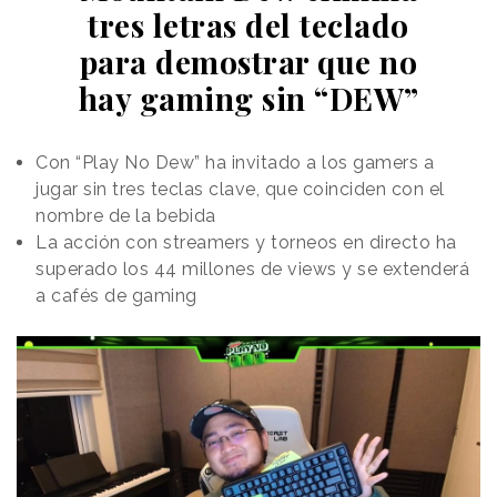
banda que lidera Thomas Shelby; y ambientado en
tres letras del teclado
una conjugación de los universos del equipo y de la
para demostrar que no
serie.
hay gaming sin “DEW”
La pieza es una idea interna del equipo de
Netflix
España
y ha contado con la producción de
Fight.
Con “Play No Dew” ha invitado a los gamers a
jugar sin tres teclas clave, que coinciden con el
nombre de la bebida
La acción con streamers y torneos en directo ha
superado los 44 millones de views y se extenderá
a cafés de gaming