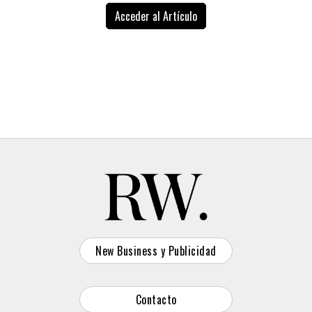
de la película, que llegará el próximo 20 de marzo al
reto: intentar jugar a videojuegos populares sin las
Acceder al Artículo
catálogo de la plataforma.
teclas D, E y W. Para demostrarlo, varios streamers
del país recibieron teclados personalizados con esas
teclas eliminadas y trataron de jugar en directo ante
sus audiencias. El resultado fue un espectáculo
caótico en el que incluso jugadores expertos veían
cómo sus personajes quedaban inmóviles o fallaban
acciones básicas. El mensaje era claro: sin “DEW”,
ganar se vuelve prácticamente imposible.
@amaraui
Walang malakas-malakas
pag walang D-E-W! Tilted taong lahat
dito sa
#PlayNoDew
♬ original sound
- amara
New Business y Publicidad
La iniciativa se extendió más allá de los directos.
Durante las retransmisiones, los creadores invitaron a
Contacto
sus seguidores a replicar el desafío desactivando las