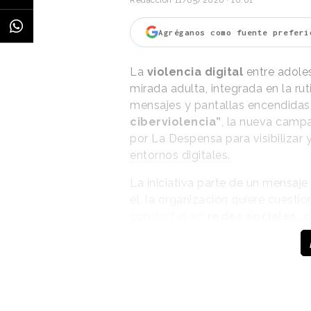
Agréganos como fuente preferi
La
violencia digital
entre adole
mirada adulta, integrada en la ru
mensajes y pantallas encendidas
ciberviolencia”
, la nueva camp
por La Despensa para visibilizar 
entornos digitales.
La iniciativa parte de un mensaje
él, la organización quiere cuesti
conductas en
redes sociales, 
conversación sobre una realidad
jóvenes.