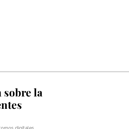
 sobre la
entes
ornos digitales