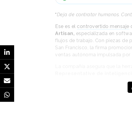
“
Deja de contratar humanos. Cont
Ese es el
controvertido mensaje
q
Artisan,
especializada en software
flujos de trabajo. Con piezas de
San Francisco, la firma promocio
ventas autónoma impulsada por 
La compañía asegura que la herra
Representative de inteligencia 
clientes potenciales, redactar co
respuestas y programar reuniones
página web, ayuda a los equipos
a una quinta parte del costo de 
Por ello, la compañía está animan
equipos por su software. Lo hac
cantidad y la eficiencia de la