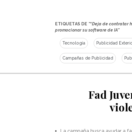
ridiculizando el desempeño de lo
bajo el mensaje “Despide a Steve
mensajes ficticia en la que el hu
puesto de trabajo, mientras que 
ETIQUETAS DE
"“Deja de contratar 
promocionar su software de IA"
reuniones y haber identificado ca
Tecnología
Publicidad Exteri
Campañas de Publicidad
Pub
Fad Juve
viol
La campaña busca ayudar a fami