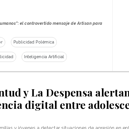
s trabajadores humanos. Una de las piezas,
. Contrata a Ava”, expone una cadena de
mano se disculpa por no poder acudir a su
la agente asegura haber concertado 12
humanos”: el controvertido mensaje de Artisan para
si 1.300 posibles clientes.
or
Publicidad Polémica
licidad
Inteligencia Artificial
ntud y La Despensa alertan
encia digital entre adolesc
lias y jóvenes a detectar situaciones de agresión en ent