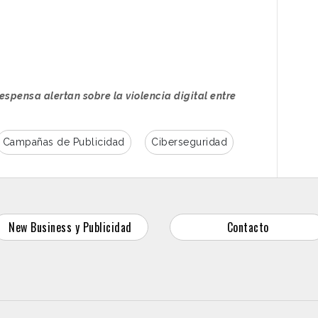
prensa, activaciones digitales y una
plataforma online con recursos dirigidos a
familias, alumnado y profesionales
educativos. Todo el ecosistema remite a
una web específica donde se aloja el
“Kit
espensa alertan sobre la violencia digital entre
Desconecta la ciberviolencia”
, una
guía descargable orientada a ayudar a
detectar, actuar y acompañar ante
Campañas de Publicidad
Ciberseguridad
situaciones de violencia digital.
Las piezas audiovisuales, producidas por
ngulo, muestran escenas aparentemente
rsaciones cotidianas, comidas familiares o
New Business y Publicidad
Contacto
conviven dos realidades paralelas. Por un
tro,
aquello que ocurre a través de las
o para quienes rodean al adolescente.