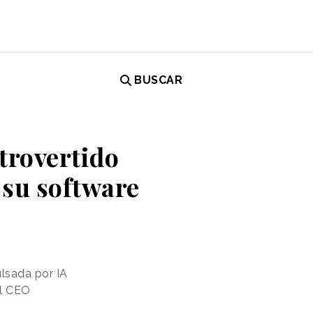
BUSCAR
trovertido
 su software
lsada por IA
el CEO