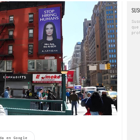
SUS
Sus
que
pro
da en Google