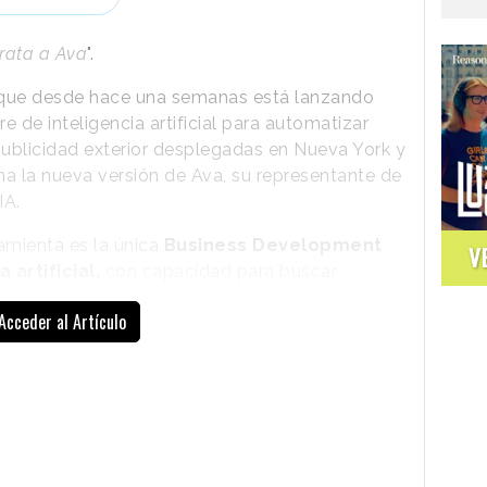
rata a Ava
".
ue desde hace una semanas está lanzando
 de inteligencia artificial para automatizar
 publicidad exterior desplegadas en Nueva York y
na la nueva versión de Ava, su representante de
IA.
mienta es la única
Business Development
V
artificial,
con capacidad para buscar
rreos electrónicos personalizados, gestionar las
Acceder al Artículo
. La solución, tal y como señala Artisan en su
 comerciales a generar oportunidades de venta
un profesional humano.
do a las empresas a sustituir a parte de sus
e con
mensajes directos que ensalzan la
s tareas que Ava
puede sacar adelante, y