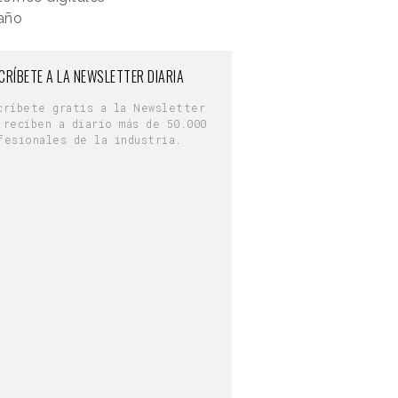
 año
CRÍBETE A LA NEWSLETTER DIARIA
críbete gratis a la Newsletter
 reciben a diario más de 50.000
fesionales de la industria.