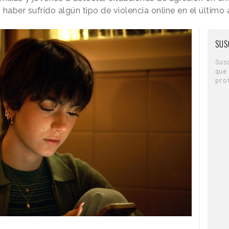
haber sufrido algún tipo de violencia online en el último
SUS
Sus
que
pro
 marquesinas, la campaña ha desplegado el
claim
en las calles de los dos grandes enclaves
. Los mensajes han despertado la
chos de los cuales invitan incluso a vandalizar