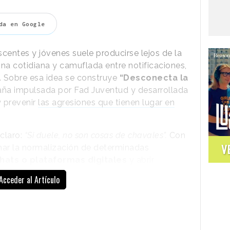
da en Google
scentes y jóvenes suele producirse lejos de la
tina cotidiana y camuflada entre notificaciones,
. Sobre esa idea se construye
“Desconecta la
aña impulsada por Fad Juventud y desarrollada
y prevenir
las agresiones que tienen lugar en
 claro:
“Si duele, no son cosas de chavales”.
Con
V
onar la normalización de determinadas
chats o plataformas digitales
y abrir
 cada vez más presente entre adolescentes y
Acceder al Artículo
La campaña se articula a través de una
estrategia multicanal que incluye piezas
audiovisuales, radio, publicidad exterior,