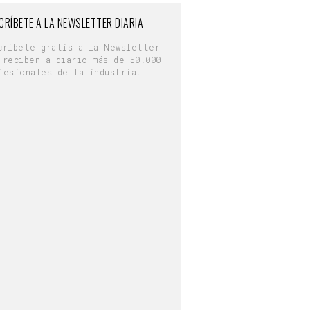
CRÍBETE A LA NEWSLETTER DIARIA
críbete gratis a la Newsletter
 reciben a diario más de 50.000
fesionales de la industria.