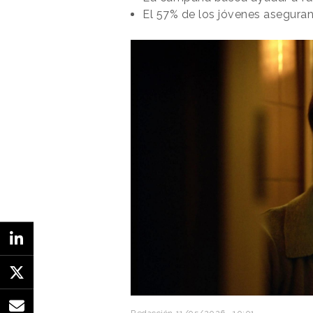
El 57% de los jóvenes aseguran 
En vallas publicitarias, mupis y
“Deja de contratar humanos"
empresariales de Estados Unidos
animadversión de los usuarios, mu
las creatividades.
Redacción
11/05/2026 · 10:01