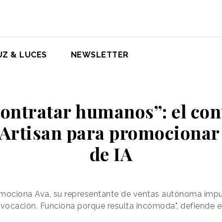
UZ & LUCES
NEWSLETTER
contratar humanos”: el con
Artisan para promocionar
de IA
omociona Ava, su representante de ventas autónoma impu
provocación. Funciona porque resulta incómoda", defiende 