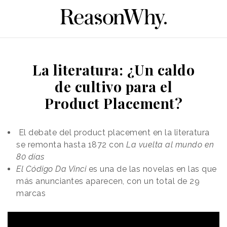
La literatura: ¿Un caldo
de cultivo para el
Product Placement?
El debate del product placement en la literatura
se remonta hasta 1872 con
La vuelta al mundo en
80 días
El Código Da Vinci
es una de las novelas en las que
más anunciantes aparecen, con un total de 29
marcas