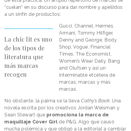
de esta práctica. Un amplio repertorio de marcas se
“cuelan” en su discurso para dar nombre y apellidos
a un sinfín de productos:
Gucci, Channel, Hermès,
Armani, Tommy Hilfiger,
La chic lit es uno
Denny and George, Body
de los tipos de
Shop, Vogue, Financial
Times, The Economist,
literatura que
Women’s Wear Daily, Bang
más marcas
and Olufsen y así un
recogen
interminable etcétera de
marcas, marcas y más
marcas.
No obstante, la palma se la lleva
Cathy’s Book
. Una
novela escrita por los creativos Jordan Weisman y
Sean Stewart que
promociona la marca de
maquillaje Cover Girl
de P&G. Algo que causó
mucha polémica y que obligó a la editorial a cambiar