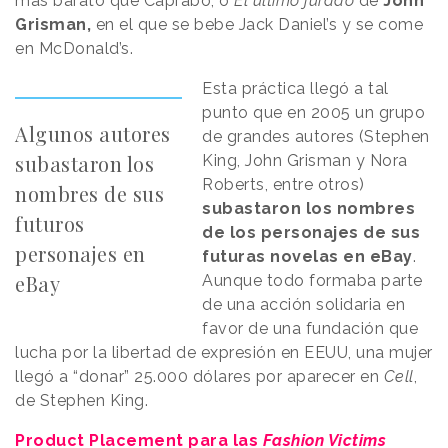
más barato que Caprabo, o
El último jurado
de
John
Grisman,
en el que se bebe Jack Daniel’s y se come
en McDonald’s.
Esta práctica llegó a tal
punto que en 2005 un grupo
Algunos autores
de grandes autores (Stephen
subastaron los
King, John Grisman y Nora
Roberts, entre otros)
nombres de sus
subastaron los nombres
futuros
de los personajes de sus
personajes en
futuras novelas en eBay
.
eBay
Aunque todo formaba parte
de una acción solidaria en
favor de una fundación que
lucha por la libertad de expresión en EEUU, una mujer
llegó a “donar” 25.000 dólares por aparecer en
Cell
,
de Stephen King.
Product Placement para las
Fashion Victims