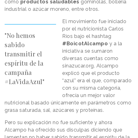
como
productos saludables
gominolas, bollería
industrial o azúcar moreno, entre otros.
El movimiento fue iniciado
por el nutricionista Carlos
"No hemos
Ríos bajo el hashtag
sabido
#BoicotAlcampo
y a la
iniciativa se sumaron
transmitir el
diversas cuentas como
espíritu de la
sinazucar.org. Alcampo
campaña
explicó que el producto
#LaVidaAzul"
“azul” era el que, comparado
con su misma categoría,
ofrecía un mejor valor
nutricional basado únicamente en parámetros como
grasa saturada, sal, azúcares y proteínas.
Pero su explicación no fue suficiente y ahora
Alcampo ha ofrecido sus disculpas diciendo que
lamentan no haber sabido transmitir el espíritu de la