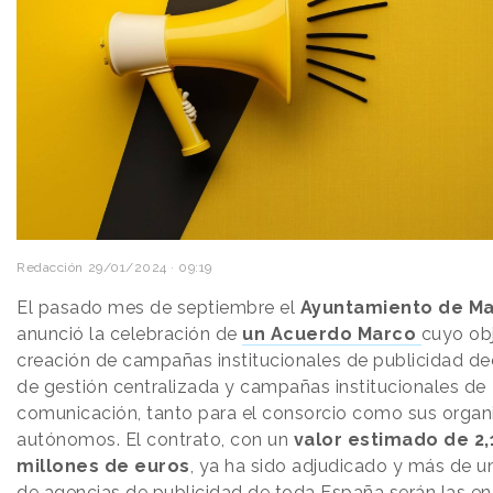
Redacción
29/01/2024 · 09:19
El pasado mes de septiembre el
Ayuntamiento de Ma
anunció la celebración de
un Acuerdo Marco
cuyo obj
creación de campañas institucionales de publicidad de
de gestión centralizada y campañas institucionales de
comunicación, tanto para el consorcio como sus orga
autónomos. El contrato, con un
valor estimado de 2,
millones de euros
, ya ha sido adjudicado y más de 
de agencias de publicidad de toda España serán las e