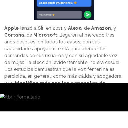
Apple
lanzó a Siri en 2011 y
Alexa
, de
Amazon
, y
Cortana
, de
Microsoft
, llegaron al mercado tres
años después; en todos los casos, con sus
capacidades apoyadas en IA para atender las
demandas de sus usuarios y con su agradable voz
de mujer. La elección, evidentemente, no era casual.
Los estudios demuestran que la voz femenina es
percibida, en general, como más cálida y acogedora
y se
identifica más con los conceptos de
asistencia y cuidado que la masculina,
que apela
a rasgos como la autoridad.
Por otra parte, la atribución
de rasgos femeninos a los
La voz femenina
robots les hace parecer más