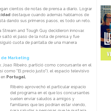
egan cientos de notas de prensa a diario. Lograr
cidad
destaque cuando además hablamos de
tá dando sus primeros pasos, es todo un reto.
ia Stream and Tough Guy decidieron innovar.
 saltó el paso de la nota de prensa y fue
nsiguió cuota de pantalla de una manera
V
s de Marketing
 Joao Ribeiro, partició como concursante en el
 como "El precio justo"), el espacio televisivo
s en
Portugal.
Ribeiro aprovechó el particular espacio
del programa en el que los concursantes
suelen enviar saludos a amigos y
familiares que les podrían estar viendo,
para saludar a personas que le gustaría