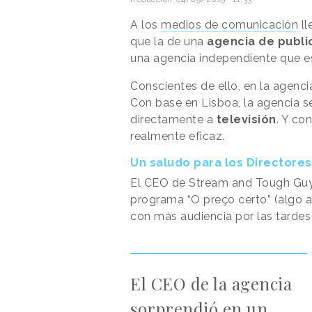
A los
medios de comunicación
ll
que la de una
agencia de publi
una agencia independiente que es
Conscientes de ello, en la agenc
Con base en Lisboa, la agencia se
directamente a
televisión
. Y co
realmente eficaz.
Un saludo para los Directore
El CEO de Stream and Tough Guy,
programa “O preço certo” (algo así
con más audiencia por las tarde
El CEO de la agencia
sorprendió en un