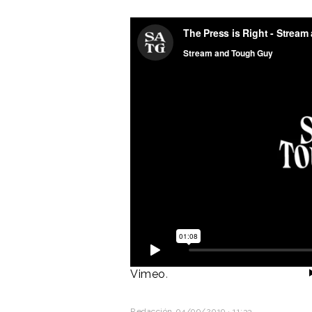
The Press is Right - Stream and
Vimeo
.
Redacción
04/09/2019 · 11:33