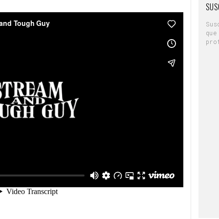
SUS
Sus
que
pro
 Tough Guy
from
Stream and Tough Guy
on