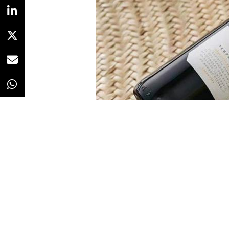
Redacción
04/09/2019 · 10:36
Bodegas Montecillo
, la tercer
propiedad del
Grupo Osborne
, h
digital en redes sociales.
La agencia se encargará de gesti
de generar algunos contenidos de