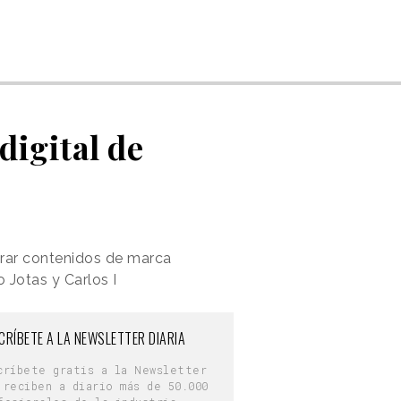
digital de
nerar contenidos de marca
 Jotas y Carlos I
CRÍBETE A LA NEWSLETTER DIARIA
críbete gratis a la Newsletter
 reciben a diario más de 50.000