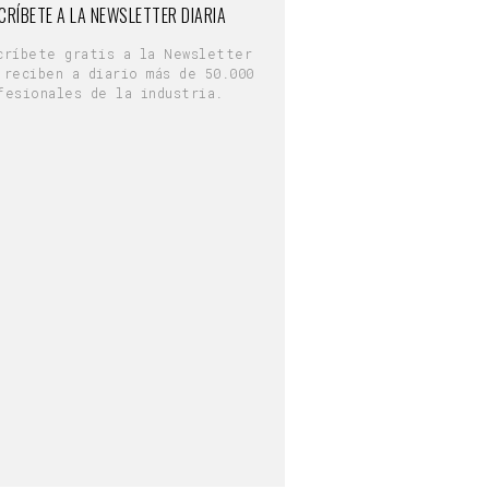
CRÍBETE A LA NEWSLETTER DIARIA
críbete gratis a la Newsletter
 reciben a diario más de 50.000
fesionales de la industria.