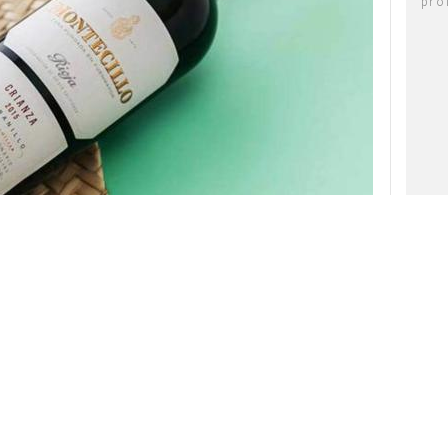
pro
a bodega más antigua de la D.O.Ca. Rioja y
a confiado a Darwin Social Noise su estrategia
onar y supervisar la
estrategia digital
además
 marca, activaciones digitales y su