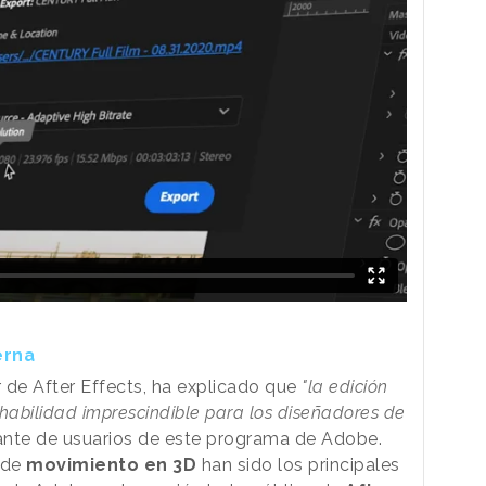
erna
 de After Effects, ha explicado que
"la edición
habilidad imprescindible para los diseñadores de
ante de usuarios de este programa de Adobe.
o de
movimiento en 3D
han sido los principales