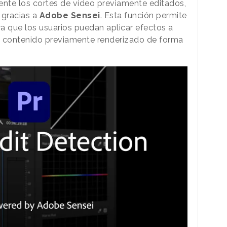
ente los cortes de vídeo previamente editados,
 gracias a
Adobe Sensei
. Esta función permite
a que los usuarios puedan aplicar efectos a
el contenido previamente renderizado de forma