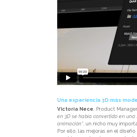
Una experiencia 3D más mod
Victoria Nece
, Product Manager
en 3D se había convertido en una 
animación"
, un nicho muy import
Por ello, las mejoras en el diseñ