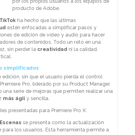
por los propios usuarios a los equipos de
producto de Adobe.
TikTok
ha hecho que las últimas
oud
estén enfocadas a simplificar pasos y
ciones de edición de vídeo y audio para hacer
adores de contenidos. Todo un reto en una
, sin perder la
creatividad
ni la calidad.
ical.
o simplificados
e edición, sin que el usuario pierda el control
 Premiere Pro, liderado por su Product Manager,
o una serie de mejoras que permiten realizar una
ez
más ágil
y sencilla.
des presentadas para Premiere Pro X:
 Escenas
se presenta como la actualización
para los usuarios. Esta herramienta permite a