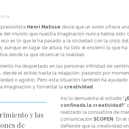
 18:04
expresionista
Henri Matisse
decía que un avión ofrece un
a del mundo que nuestra imaginación nunca habría sido 
Y eso es lo que le ha pasado a la sociedad con la
crisis del
s
; aunque en lugar de altura, ha sido el encierro lo que 
tiva desde la que observar la realidad.
miento ha despertado en las personas infinidad de sentim
 desde el estrés hasta la relajación, pasando por mome
soledad o agobio. Pero esta situación también ha ayudado
la imaginación y fomentar la
creatividad
.
Así lo demuestra el estudio
‘¿
confinada la creatividad?’
q
realizado la consultora de mar
rimiento y las
comunicación
SCOPEN
. En él
iones de
defiende que la creatividad en