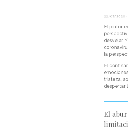
22/07/2020 ·
El pintor 
perspectiv
desvelar. 
coronaviru
la perspec
El confina
emociones,
tristeza, 
despertar 
El abur
limitac