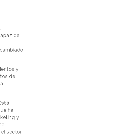
a
capaz de
ha cambiado
ientos y
ntos de
 a
Está
ue ha
keting y
 se
 el sector