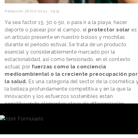
Redacción
26/07/2023 · 09:51
Ya sea factor 15, 30 o 50, o para ir a la playa, hacer
deporte o pasear por el campo, el
protector solar
es
un artículo presente en nuestro bolsos y mochilas
durante el periodo estival. Se trata de un producto
esencial y considerablemente marcado por la
estacionalidad, así como tensionado, en el contexto
actual, por
fuerzas como la conciencia
medioambiental o la creciente preocupación por
la
salud
.
Es una categoría del sector de la cosmética 
la belleza profundamente competitiva y en la que la
innovación y los esfuerzos sostenibles están
constituyendo elementos clave de diferenciación.
El protector solar es un
producto básico
para
La categoría ha
afrontar las actividades al aire