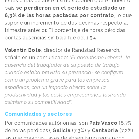
Estas cifras de absentismo suponen que en nuestro
país
se perdieron en el periodo estudiado un
6,3% de las horas pactadas por contrato
, lo que
supone un incremento de dos décimas respecto al
trimestre anterior. El porcentaje de horas pérdidas
por las ausencias sin baja fue del 1,5%.
Valentín Bote
, director de Randstad Research,
señala en un comunicado:
“El absentismo laboral -la
ausencia del trabajador de su puesto de trabajo
cuando estaba prevista su presencia- se configura
como un problema grave para las empresas
españolas, con un impacto directo sobre la
productividad y los costes empresariales, lastrando
asimismo su competitividad”.
Comunidades y sectores
Por comunidades autónomas, son
País Vasco
(8,7%
de horas perdidas),
Galicia
(7,3%) y
Cantabria
(7,2%),
las que mayores tasas de absentismo registraron.