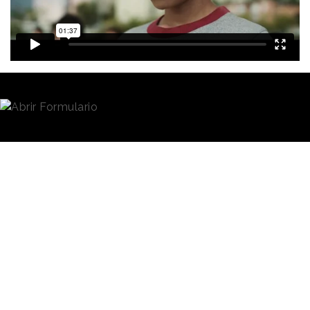
Redacción
14/06/2023 · 11:44
LaLiga
ha iniciado una nueva era de crecimiento,
que tiene como principal punto de inflexión el
cambio de patrocinador, de Banco Santander a
EA
Sports
, y que se está materializando en una
nueva
identidad visual,
un nuevo posicionamiento
estratégico y ahora una campaña de comunicación
que busca trasladar a la sociedad su propósito, el de
inspirar al mundo a través de los valores del fútbol.
De ahora en adelante, la
competición deportiva
“La fuerza de
actuará bajo el claim
“La
nuestro fútbol”
fuerza de nuestro fútbol”
,