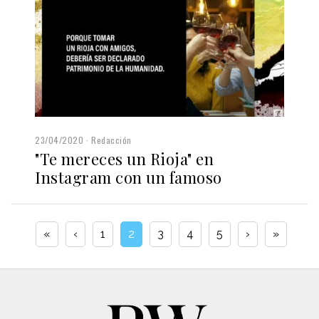
23/04/2020
Redacción
"Te mereces un Rioja" en
Instagram con un famoso
«
‹
1
2
3
4
5
›
»