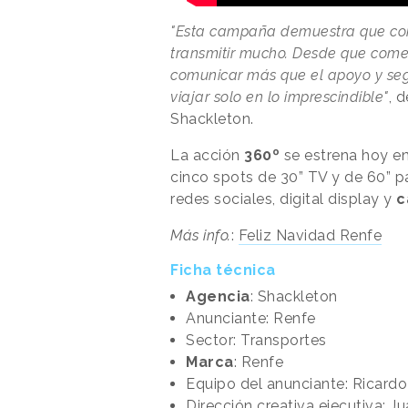
"Esta campaña demuestra que con
transmitir mucho. Desde que com
comunicar más que el apoyo y seg
viajar solo en lo imprescindible"
, 
Shackleton.
La acción
360º
se estrena hoy e
cinco spots de 30” TV y de 60” pa
redes sociales, digital display y
c
Más info.
:
Feliz Navidad Renfe
Ficha técnica
Agencia
: Shackleton
Anunciante: Renfe
Sector: Transportes
Marca
: Renfe
Equipo del anunciante: Ricardo
Dirección creativa ejecutiva: J