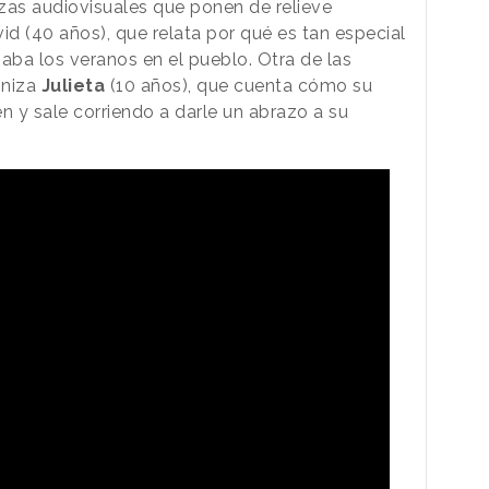
zas audiovisuales que ponen de relieve
d (40 años), que relata por qué es tan especial
saba los veranos en el pueblo. Otra de las
oniza
Julieta
(10 años), que cuenta cómo su
n y sale corriendo a darle un abrazo a su