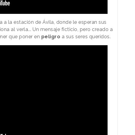
ga a la estación de Ávila, donde le esperan sus
na al verla... Un mensaje ficticio, pero creado a
tener que poner en
peligro
a sus seres queridos.