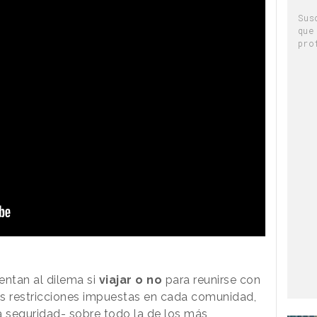
Sus
que
pro
rentan al dilema si
viajar o no
para reunirse con
las restricciones impuestas en cada comunidad,
 seguridad- sobre todo la de los más