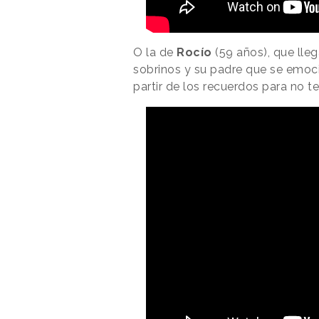
O la de
Rocío
(59 años), que lle
sobrinos y su padre que se emocio
partir de los recuerdos para no 