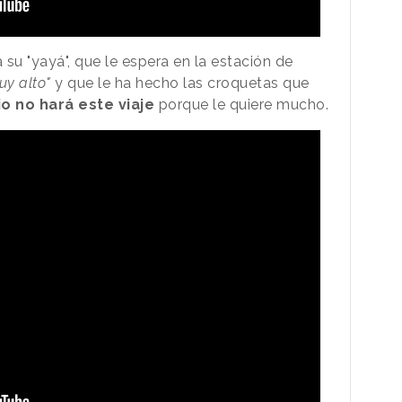
a su "yayá", que le espera en la estación de
uy alto"
y que le ha hecho las croquetas que
io no hará este viaje
porque le quiere mucho.