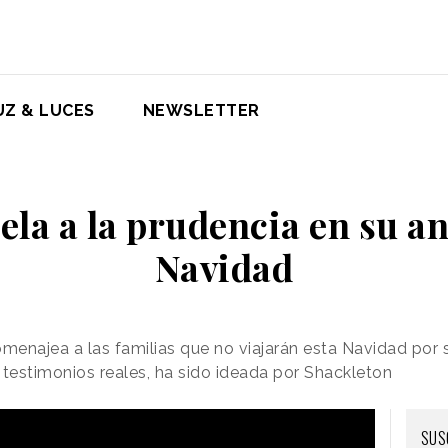
UZ & LUCES
NEWSLETTER
ela a la prudencia en su a
Navidad
enajea a las familias que no viajarán esta Navidad por 
testimonios reales, ha sido ideada por Shackleton
SUS