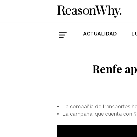
ACTUALIDAD
L
Renfe ap
La compañía de transportes hom
La campaña, que cuenta con 5 