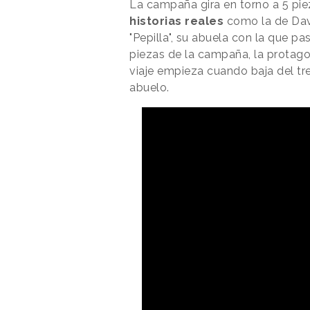
La campaña gira en torno a 5 pie
historias reales
como la de Davi
"Pepilla", su abuela con la que pa
piezas de la campaña, la protag
viaje empieza cuando baja del tre
abuelo.