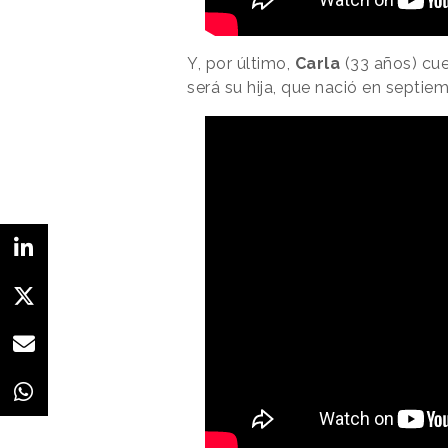
Y, por último,
Carla
(33 años) cu
será su hija, que nació en septie