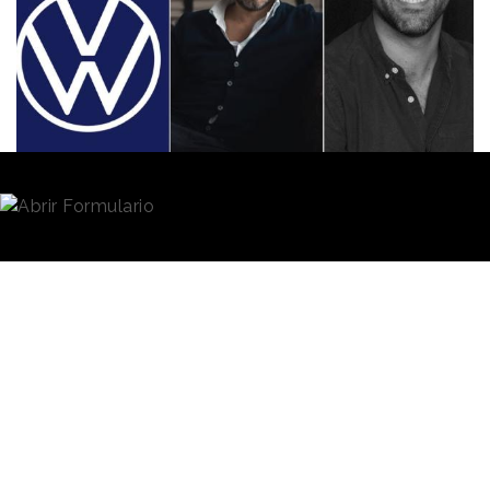
Redacción
22/09/2020 · 14:02
El
Club de Jurados
de los Premios Eficacia ya ha
hecho entrega de s
us galardones este 2020
. Los
trofeos del Premio Eficacia a la Trayectoria
Publicitaria de una Marca, Premio Eficacia a la
Trayectoria Profesional y Premio Eficacia Sub 41 se
han concedido a Volkswagen, Pablo Alzugaray
(Shackleton) y Pancho Cassis (DAVID),
respectivamente.
Los galardones son concedidos por el Club de
Jurados suponen la “antesala de los Premios a la