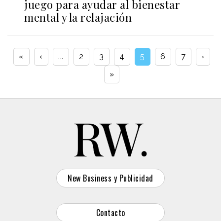
juego para ayudar al bienestar
mental y la relajación
«
‹
...
2
3
4
5
6
7
›
»
New Business y Publicidad
Contacto