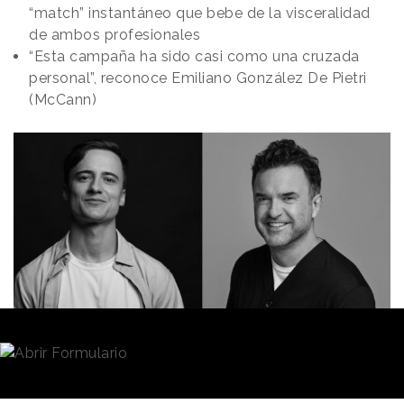
“match” instantáneo que bebe de la visceralidad
de ambos profesionales
“Esta campaña ha sido casi como una cruzada
personal”, reconoce Emiliano González De Pietri
(McCann)
Natalia Marin
09/06/2022 · 11:52