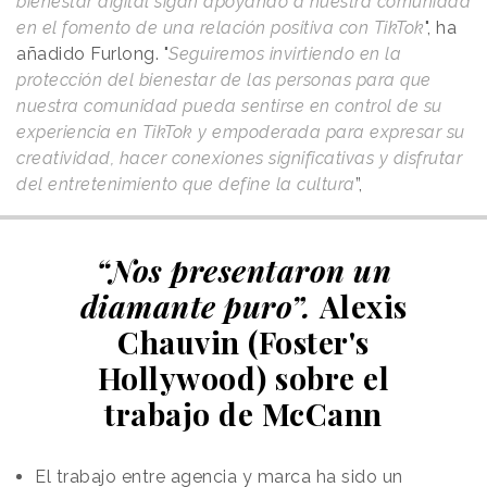
bienestar digital sigan apoyando a nuestra comunidad
en el fomento de una relación positiva con TikTok
", ha
añadido Furlong. "
Seguiremos invirtiendo en la
protección del bienestar de las personas para que
nuestra comunidad pueda sentirse en control de su
experiencia en TikTok y empoderada para expresar su
creatividad, hacer conexiones significativas y disfrutar
del entretenimiento que define la cultura
”,
“Nos presentaron un
diamante puro”.
Alexis
Chauvin (Foster's
Hollywood) sobre el
trabajo de McCann
El trabajo entre agencia y marca ha sido un