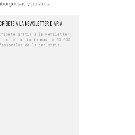
mburguesas y postres
CRÍBETE A LA NEWSLETTER DIARIA
críbete gratis a la Newsletter
 reciben a diario más de 50.000
fesionales de la industria.