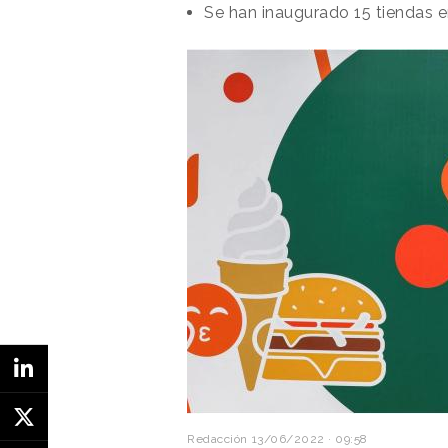
Se han inaugurado 15 tiendas 
La nueva in
concienciar
través del 
Para desconectarse, los usuarios
teléfono inteligente, apagar su W
bienestar mental.
Ficha técnica
Advertising Agency: ‿ and us
Founder: Fadi Yaish
Senior Art Director: Saymon M
Creative Tech Director: Diogo 
Senior Copywriter: Steve de L
Redacción
13/06/2022 · 09:58