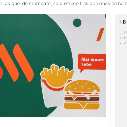
en las que, de momento, solo ofrece tres opciones de ha
iciativa de Sanex busca
SUS
 sobre la soledad no deseada a
Sus
contacto humano
que
pro
 pueden visitar
MetLife-switchoff.com
en su
i-Fi y datos, y comenzar el camino hacia el
edeiros
Borges
ange