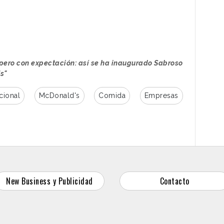
eraba en el país, ha abandonado la
nald's y se identifica, tal y como ha podido
nes de las 15 tiendas
que han comenzado a
on un pequeño círculo rojo y dos barras naranjas
urguesa y dos patatas. Además, la compañía ha
pero con expectación: así se ha inaugurado Sabroso
"
Cambió el nombre pero no el amor
".
s"
que actualmente ofrece Sabroso y punto
cional
McDonald's
Comida
Empresas
o con tres opciones de hamburguesas y otras
 consisten en helados con sabores-, además de
 bolsas ni los envases cuentan con logotipo
se encuentran identificados. Tal y como ha
todavía dispone de reservas de Coca-Cola, pero
r de refrescos, ya que la multinacional
 Rusia.
New Business y Publicidad
Contacto
a y distribución de los de McDonald's, aunque
uctos de la compañía en ningún lugar. Además,
sas no ha cambiado, se ha mantenido el