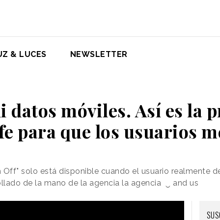
UZ & LUCES
NEWSLETTER
i datos móviles. Así es la 
fe para que los usuarios m
 Off" solo está disponible cuando el usuario realmente 
ollado de la mano de la agencia la agencia ‿ and us
SUS