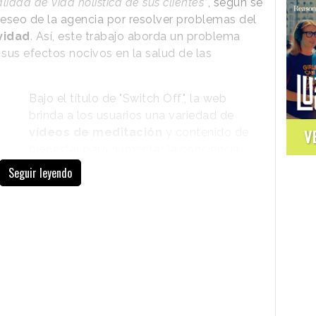
alidad de vida holística de sus clientes”
, según se
eseo de la agencia por resolver problemas del
vidad
. Así, este trabajo aborda un problema
y sus efectos nocivos en la salud de las
Bajo el título de "Switch Off", la web
brinda a los usuarios una variedad de
vídeos de meditación
y contenido de
V
bienestar para aumentar la conciencia
psicológica y el bienestar mental. Sin
Seguir leyendo
embargo, el contenido solo se revela
después de que los usuarios hayan
deshabilitado su Wi-Fi y sus datos
móviles,
aislándose por completo
de
correos electrónicos, ventanas
emergentes, notificaciones y
distracciones.
“Durante las últimas dos décadas, nuestros