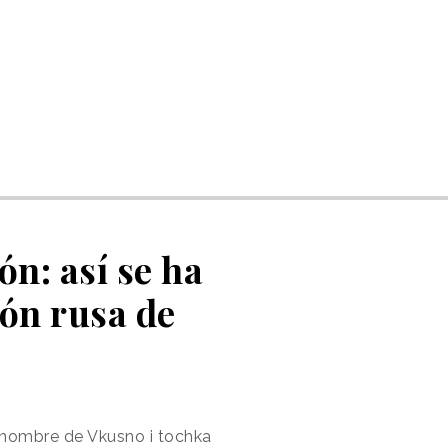
n: así se ha
ión rusa de
l nombre de Vkusno i tochka