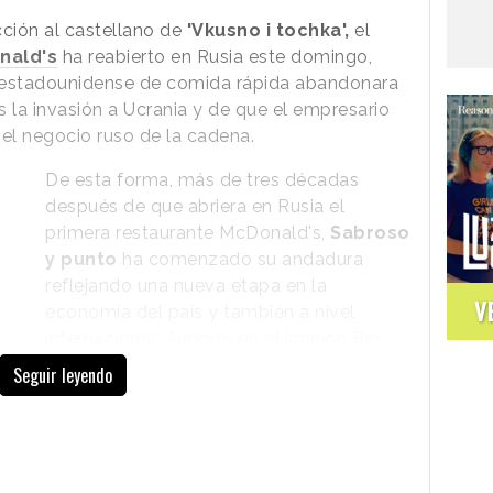
e
cción al castellano de
'Vkusno i tochka',
el
nald's
ha reabierto en Rusia este domingo,
 estadounidense de comida rápida abandonara
as la invasión a Ucrania y de que el empresario
zouro Estúdio
 el negocio ruso de la cadena.
De esta forma, más de tres décadas
después de que abriera en Rusia el
primera restaurante McDonald's,
Sabroso
y punto
ha comenzado su andadura
reflejando una nueva etapa en la
V
economía del país y también a nivel
internacional. Aunque sin el icónico Big
Mac y sin los populares arcos amarillos, el
Seguir leyendo
establecimiento de la plaza Pushkin, en
Moscú, está ya ofreciendo un menú
básico pero similar al de su predecesora.
 el control de los
850 restaurantes
que la