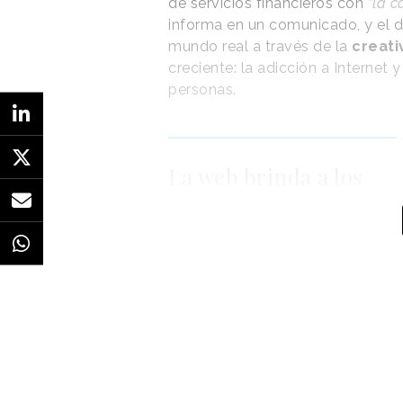
de servicios financieros con
“la c
informa en un comunicado, y el d
mundo real a través de la
creati
creciente: la adicción a Internet 
personas.
La web brinda a los
usuarios una variedad
de vídeos de
meditación y
contenido de
bienestar