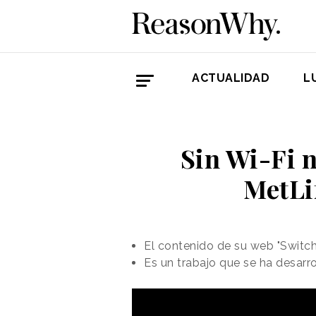
ACTUALIDAD
L
Sin Wi-Fi n
MetLi
El contenido de su web "Switch
Es un trabajo que se ha desarr