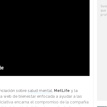
Sus
que
pro
nciación sobre
salud mental
,
MetLife
y la
a web de bienestar enfocada a ayudar a las
niciativa encarna el compromiso de la compañía