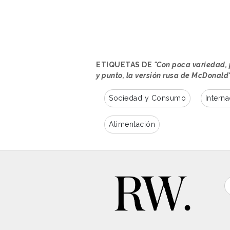
multinacional estadounidense op
emblemática 'M' amarilla de McDo
verse en una de las
inauguracio
funcionar, con un círculo verde c
que pretenden aludir a una hamb
ETIQUETAS DE
"Con poca variedad, 
apostado por un nuevo eslogan: 
y punto, la versión rusa de McDonald'
Según informa
El País
,
el menú 
Sociedad y Consumo
Interna
es bastante simple.
Cuenta sol
tres opciones para postres -que
Alimentación
las patatas. De momento,
ni las
alguno y los refrescos, tampoco 
informado
Reuters
, la compañía 
está buscando un nuevo proveedo
también suspendió sus ventas en
Los locales mantienen la estétic
ya no se alude al nombre y prod
la composición de las hamburgue