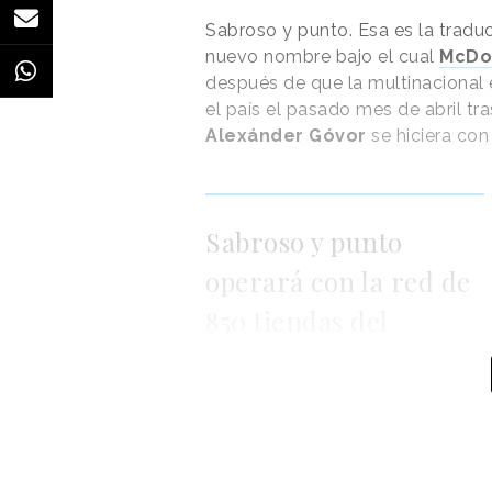
Design Director: Giovanni Bord
Sabroso y punto. Esa es la tradu
Production: Serena Chemaly
nuevo nombre bajo el cual
Brand Manager: Lama Halimeh
McDo
después de que la multinacional
Motion Designer: Soheil Magdi
el país el pasado mes de abril tr
Music & Sound: Toro Áudio
Alexánder Góvor
Illustration: Pedro, Papel & Be
se hiciera con
Sabroso y punto
operará con la red de
850 tiendas del
antiguo negocio ruso
de McDonald's
Sabroso y punto, que ha asumido