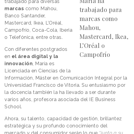
María ha
trabajado para diversas
trabajado para
marcas
como Mahou,
Banco Santander,
marcas como
Mastercard, Ikea, L’Oréal,
Mahou,
Campofrío, Coca-Cola, Iberia
Mastercard, Ikea,
o Telefónica, entre otras.
L’Oréal o
Con diferentes postgrados
Campofrío
en
el área digital y la
innovación
, María es
Licenciada en Ciencias de la
Información, Máster en Comunicación Integral por la
Universidad Francisco de Vitoria. Su entusiasmo por
la docencia también la ha llevado a ser durante
varios años, profesora asociada del IE Business
School.
Ahora, su talento, capacidad de gestión, brillantez
estratégica y su profundo conocimiento del
mercado y del consumidor serán lo que
“junto a su