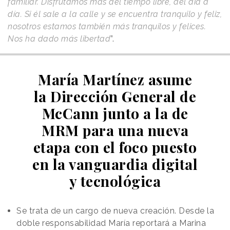
familiar. Disfrutamos más del tiempo libre, del día a
día. Si él sale a la calle y se encuentra tranquilo y feliz,
nosotros estamos también más tranquilos y felices.
Nos ha dado más libertad
”.
María Martínez asume
la Dirección General de
McCann junto a la de
MRM para una nueva
etapa con el foco puesto
en la vanguardia digital
y tecnológica
Se trata de un cargo de nueva creación. Desde la
doble responsabilidad María reportará a Marina