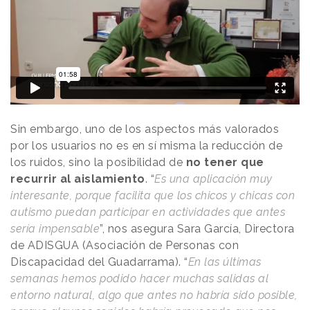
Sin embargo, uno de los aspectos más valorados
por los usuarios no es en sí misma la reducción de
los ruidos, sino la
posibilidad de
no tener que
recurrir al aislamiento
. “
Es una aplicación muy
interesante, porque facilita que los chicos y chicas con
autismo puedan participar en actividades que antes
sería impensable
”, nos asegura Sara García, Directora
de ADISGUA (Asociación de Personas con
Discapacidad del Guadarrama). “
En las últimas
semanas hemos podido hacer muchas salidas al
entorno natural, algo que antes no habría sido posible,