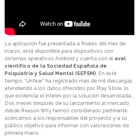
La aplicación fue presentada a finales del mes de
marzo, está disponible para dispositivos con
sistemas operativos Android y cuenta con el
aval
científico de la Sociedad Española de
Psiquiatría y Salud Mental (SEPSM)
. En este
tiempo, “Unfear” ha registrado más de mil descargas,
atendiendo a los datos ofrecidos por Play Store, lo
que evidencia el interés por la solución desarrollada..
Dos meses después de su lanzamiento al mercado,
desde
Reason
.
Why
hemos considerado pertinente
acercarnos a los responsables del proyecto y a su
público objetivo para informar con valoraciones de
primera mano.