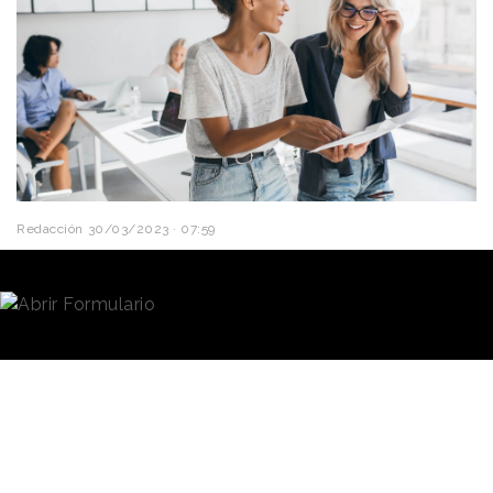
Redacción
30/03/2023 · 07:59
La consultora
Great Place To Work
ha dado a
conocer los resultados de la 21 edición del
Ranking
Best Workplaces España
, que reconoce
anualmente a las empresas como lugares de trabajo
ejemplares, basándose en la percepción de los
empleados/as y en las buenas prácticas y políticas
de
cultura organizacional.
En esta ocasión, Great
Place To Work ha analizado 389 compañías de
diferentes tamaños y sectores y, en este sentido, ha