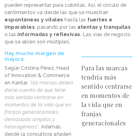
pueden representar para cubrirlas. Así, el círculo de
sentimientos va desde las que se muestran
espontáneas y vitales
hasta las
fuertes e
imparables
, pasando por las
atentas y tranquilas
o las
informadas y reflexivas
. Las vías de negocio
que se abren son múltiples.
Hay mucho margen de
mejora
Para las marcas
Según Cristina Pérez, Head
of Innovation & Commerce
tendría más
en Kantar,
“las marcas deben
sentido centrarse
darse cuenta de que tiene
en momentos de
más sentido centrarse en
la vida que en
momentos de la vida que en
franjas generacionales,
franjas
demasiado amplias y
generacionales
heterogéneas”
. Además,
desde la consultora añaden