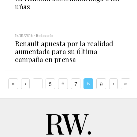
uñas
15/01/2015
Redacción
Renault apuesta por la realidad
aumentada para su última
campaña en prensa
«
‹
...
5
6
7
8
9
›
»