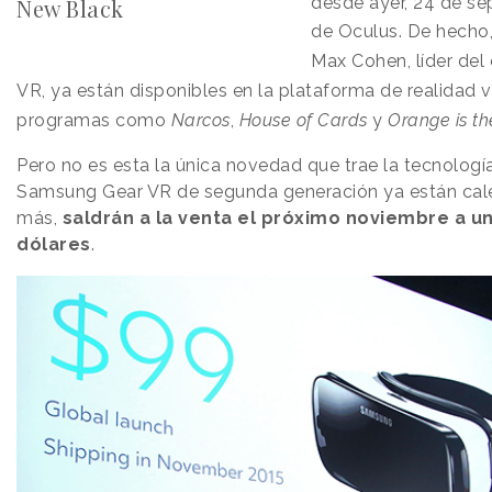
desde ayer, 24 de sep
New Black
de Oculus.
De hecho,
Max Cohen, líder del
VR, ya están disponibles en la plataforma de realidad v
programas como
Narcos
,
House of Cards
y
Orange is t
Pero no es esta la única novedad que trae la tecnologí
Samsung Gear VR de segunda generación ya están cal
más,
saldrán a la venta el próximo noviembre a u
dólares
.