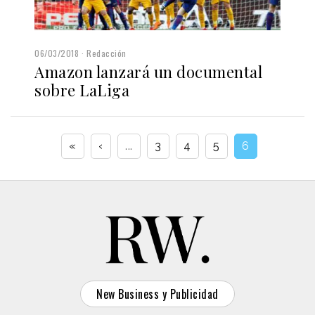
06/03/2018
Redacción
Amazon lanzará un documental
sobre LaLiga
«
‹
...
3
4
5
6
New Business y Publicidad