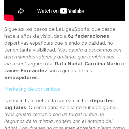
Sigue así los pasos de
LaLiga4Sports
, que desde
hace 4 años da visibilidad a
64 federaciones
deportivas españolas que, siendo de calidad, no
tienen tanta visibilidad.
“Nos ayuda a asociarnos con
determinados valores y atributos que también nos
interesan”
,
argumenta
.
Rafa Nadal
,
Carolina Marín
o
Javier Fernández
son algunos de sus
embajadores
.
Marketing de contenidos
También han metido la cabeza en los
deportes
digitales
. Quieren ganarse a la comunidad
gamer
.
“Nos genera cercanía con un target al que no
llegamos de la misma manera con el entorno del
fútbol. Los jóvenes no consumen entretenimiento como