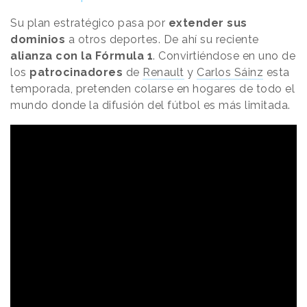
Su plan estratégico pasa por
extender sus
dominios
a otros deportes. De ahí su reciente
alianza con la Fórmula 1
. Convirtiéndose en uno de
los
patrocinadores
de
Renault
y
Carlos Sáinz
esta
temporada, pretenden colarse en hogares de todo el
mundo donde la difusión del fútbol es más limitada.