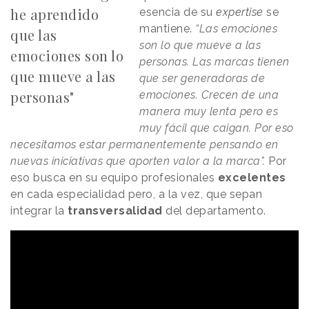
he aprendido
esencia de su
expertise
se
mantiene.
“Las emociones
que las
son lo que mueve a las
emociones son lo
personas. Las marcas tienen
que mueve a las
que ser generadoras de
personas"
emociones. Crecen de una
manera muy lenta pero es
muy fácil que caigan. Por eso
necesitamos estar permanentemente pensando en
nuevas iniciativas que aporten valor a la marca".
Por
eso busca en su equipo profesionales
excelentes
en cada especialidad pero, a la vez, que sepan
integrar la
transversalidad
del departamento.