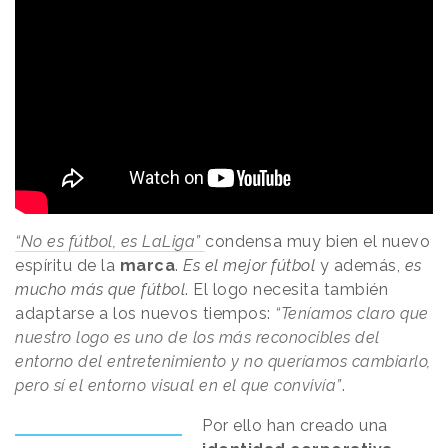
“No es fútbol, es LaLiga”
condensa muy bien el nuevo
espíritu de la
marca
.
Es el mejor fútbol
y además,
es
mucho más que fútbol
. El logo necesita también
adaptarse a los nuevos tiempos:
“Teníamos claro que
nuestro logo es uno de los más reconocibles del
entorno del entretenimiento y no queríamos cambiarlo,
pero sí el entorno visual en el que convivía”
.
Por ello han creado una