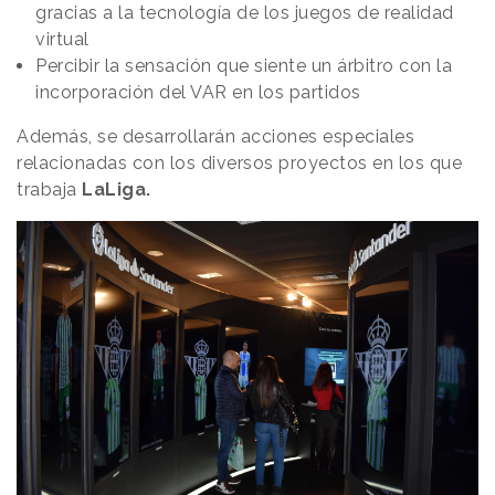
gracias a la tecnología de los juegos de realidad
virtual
Percibir la sensación que siente un árbitro con la
incorporación del VAR en los partidos
Además, se desarrollarán acciones especiales
relacionadas con los diversos proyectos en los que
trabaja
LaLiga.