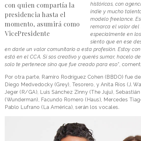
con quien compartía la
históricas, con agenc
indie y mucho talen
presidencia hasta el
modelo freelance. Es
momento, asumirá como
remarca el valor del 
VicePresidente
especialmente en los
siento que en ese d
en darle un valor comunitario a esta profesión. Estoy co
está en el CCA. Si sos creativo y querés sumar, hacelo de
solo te pertenece sino que fue creado para eso”
, coment
Por otra parte, Ramiro Rodríguez Cohen (BBDO) fue de
Diego Medvedocky (Grey), Tesorero, y Anita Ríos (J. W
Jeger (R/GA), Luis Sánchez Zinny (The Juju), Sebastiá
(Wunderman), Facundo Romero (Haus), Mercedes Tiago
Pablo Lufrano (La América), serán los vocales.