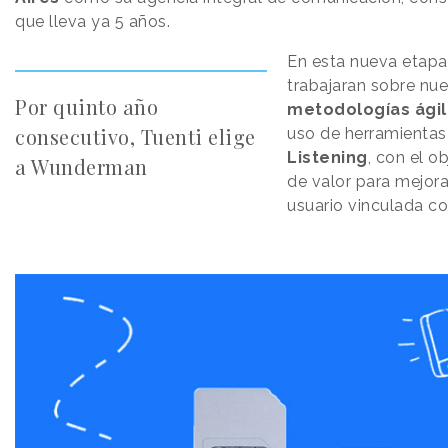
que lleva ya 5 años.
En esta nueva etap
trabajaran sobre nu
Por quinto año
metodologías
ági
consecutivo, Tuenti elige
uso de herramienta
Listening
, con el o
a Wunderman
de valor para mejora
usuario vinculada co