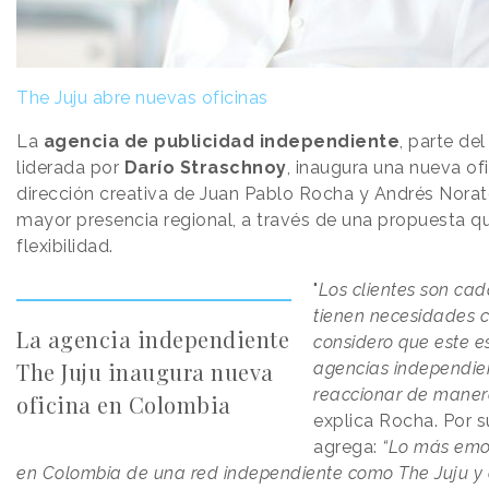
The Juju abre nuevas oficinas
La
agencia de publicidad independiente
, parte de
liderada por
Darío
Straschnoy
, inaugura una nueva of
dirección creativa de Juan Pablo Rocha y Andrés Norato,
mayor presencia regional, a través de una propuesta q
flexibilidad.
"
Los clientes son cad
tienen necesidades c
La agencia independiente
considero que este es
The Juju inaugura nueva
agencias independie
reaccionar de manera
oficina en Colombia
explica Rocha. Por 
agrega:
“Lo más emoc
en Colombia de una red independiente como The Juju y 