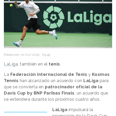
Redacción
01/02/2019 · 09:49
LaLiga
, también en el
tenis
.
La
Federación Internacional de Tenis
y
Kosmos
Tennis
han alcanzado un acuerdo con
LaLiga
para
que se convierta en
patrocinador oficial de la
Davis Cup by BNP Paribas Finals
, un acuerdo que
se extenderá durante los próximos cuatro años.
LaLiga
impulsará la
promoción de la Davis Cup