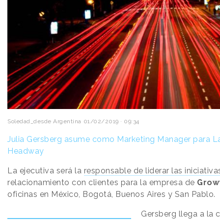
Soledad_desde Argentina
01/02/2019 · 09:34
Julia Gersberg asume como Marketing Manager para L
Headway
La ejecutiva será la
responsable de liderar las iniciati
relacionamiento con clientes para la empresa de
Grow
oficinas en México, Bogotá, Buenos Aires y San Pablo.
Gersberg llega a la