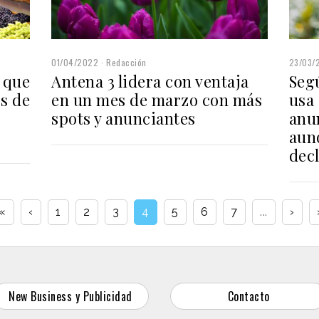
01/04/2022
Redacción
23/03/
 que
Antena 3 lidera con ventaja
Seg
s de
en un mes de marzo con más
usa
spots y anunciantes
anun
aun
decl
«
‹
1
2
3
4
5
6
7
...
›
New Business y Publicidad
Contacto