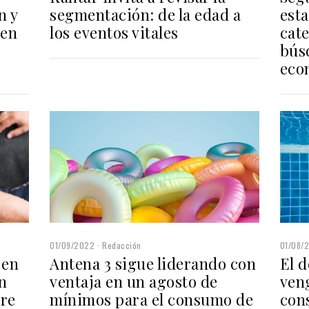
n y
segmentación: de la edad a
esta
 en
los eventos vitales
cate
bús
eco
01/09/2022
Redacción
01/08/
 en
Antena 3 sigue liderando con
El d
en
ventaja en un agosto de
ven
tre
mínimos para el consumo de
con