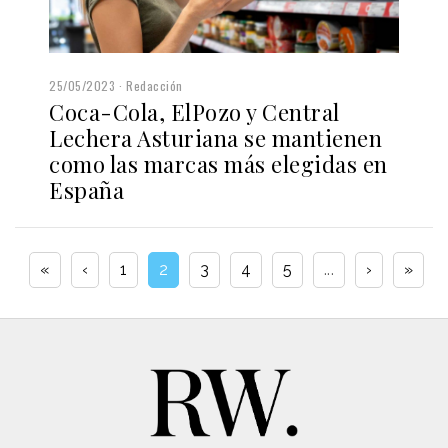
25/05/2023
Redacción
Coca-Cola, ElPozo y Central
Lechera Asturiana se mantienen
como las marcas más elegidas en
España
«
‹
1
2
3
4
5
...
›
»