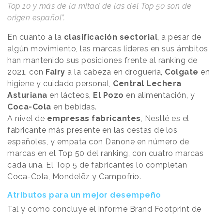
Top 10 y más de la mitad de las del Top 50 son de
origen español”.
En cuanto a la
clasificación sectorial
, a pesar de
algún movimiento, las marcas líderes en sus ámbitos
han mantenido sus posiciones frente al ranking de
2021, con
Fairy
a la cabeza en droguería,
Colgate
en
higiene y cuidado personal,
Central Lechera
Asturiana
en lácteos,
El Pozo
en alimentación, y
Coca-Cola
en bebidas.
A nivel de
empresas fabricantes
, Nestlé es el
fabricante más presente en las cestas de los
españoles, y empata con Danone en número de
marcas en el Top 50 del ranking, con cuatro marcas
cada una. El Top 5 de fabricantes lo completan
Coca-Cola, Mondelēz y Campofrío.
Atributos para un mejor desempeño
Tal y como concluye el informe Brand Footprint de