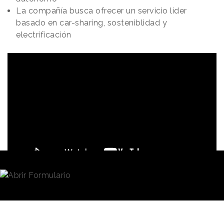
La compañía busca ofrecer un servicio líder
basado en car-sharing, sosteniblidad y
electrificación
Redacción
24/05/2022 · 09:40
Aunque presentó su primer prototipo de robotaxi en
diciembre de 2020,
Zoox
, empresa especializada en