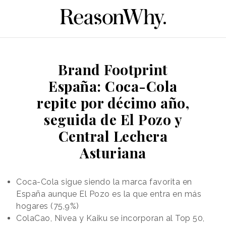
Brand Footprint
España: Coca-Cola
repite por décimo año,
seguida de El Pozo y
Central Lechera
Asturiana
Coca-Cola sigue siendo la marca favorita en
España aunque El Pozo es la que entra en más
hogares (75,9%)
ColaCao, Nivea y Kaiku se incorporan al Top 50,