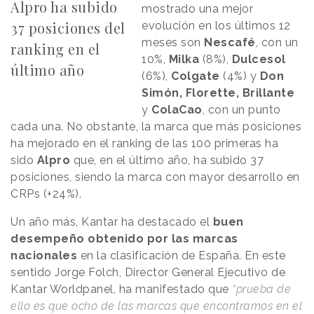
Alpro ha subido
mostrado una mejor
37 posiciones del
evolución en los últimos 12
meses son
Nescafé
, con un
ranking en el
10%,
Milka
(8%),
Dulcesol
último año
(6%),
Colgate
(4%) y
Don
Simón, Florette, Brillante
y
ColaCao
, con un punto
cada una. No obstante, la marca que más posiciones
ha mejorado en el ranking de las 100 primeras ha
sido
Alpro
que, en el último año, ha subido 37
posiciones, siendo la marca con mayor desarrollo en
CRPs (+24%).
Un año más, Kantar ha destacado el
buen
desempeño obtenido por las marcas
nacionales
en la clasificación de España. En este
sentido Jorge Folch, Director General Ejecutivo de
Kantar Worldpanel, ha manifestado que
“prueba de
ello es que ocho de las marcas que encontramos en el