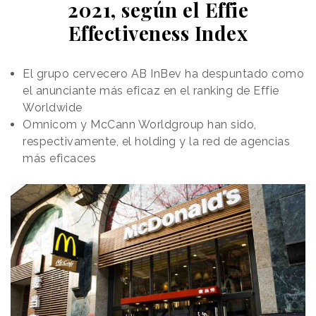
2021, según el Effie
Unido entre los mayores de 65 años en Facebook
Effectiveness Index
(451%), YouTube (458%), WhatsApp (847%) e
Instagram (1493%). Además, atendiendo al tamaño
relativo, señala que en el caso de Facebook por cada
El grupo cervecero AB InBev ha despuntado como
usuario entre 15 y 24 años se unieron 6,3 usuarios
el anunciante más eficaz en el ranking de Effie
mayores de 65 años; 2,2 en el caso de Whatsapp y
Worldwide
1,6 en el caso de YouTube.
Omnicom y McCann Worldgroup han sido,
respectivamente, el holding y la red de agencias
más eficaces