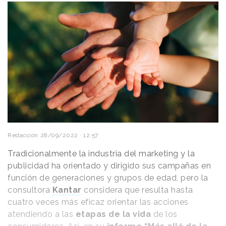
Redacción
28/09/2022 · 12:57
Tradicionalmente la industria del marketing y la
publicidad ha orientado y dirigido sus campañas en
función de generaciones y grupos de edad, pero la
consultora
Kantar
considera que resulta hasta
cuatro veces más eficaz orientar las acciones
atendiendo a las
etapas de la vida
de los