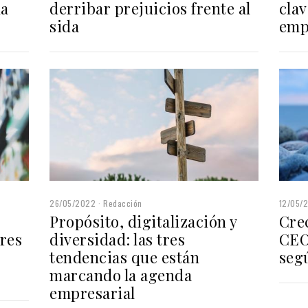
la
derribar prejuicios frente al
clav
sida
emp
26/05/2022
Redacción
12/05/
Propósito, digitalización y
Crec
tres
diversidad: las tres
CEO
tendencias que están
seg
marcando la agenda
empresarial