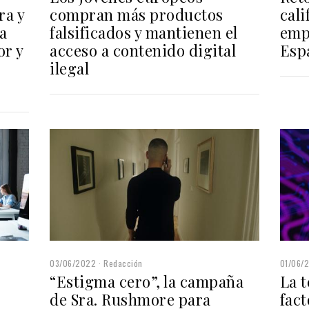
ra y
compran más productos
cal
a
falsificados y mantienen el
emp
or y
acceso a contenido digital
Esp
ilegal
03/06/2022
Redacción
01/06/
“Estigma cero”, la campaña
La t
de Sra. Rushmore para
fac