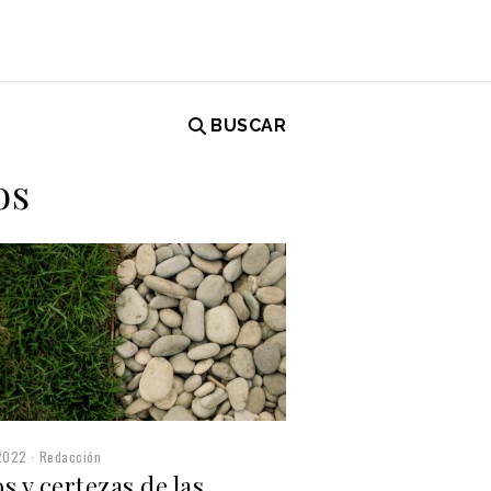
BUSCAR
os
2022
Redacción
s y certezas de las