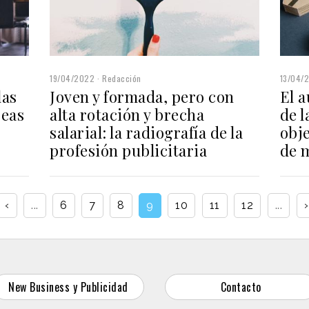
19/04/2022
Redacción
13/04/
las
Joven y formada, pero con
El 
peas
alta rotación y brecha
de l
salarial: la radiografía de la
obje
profesión publicitaria
de 
‹
...
6
7
8
9
10
11
12
...
›
New Business y Publicidad
Contacto