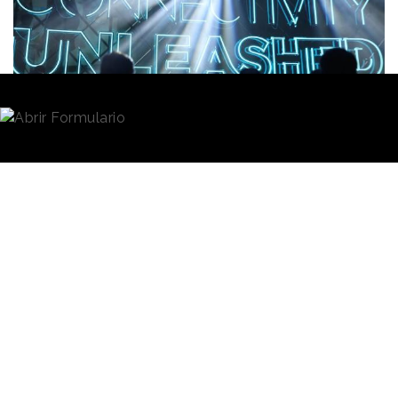
afirma que ha descendido. En el caso de las
agencias creativas, estas cifras se sitúan en el 41,7%
y en el 3,4%, respectivamente.
Redacción
21/07/2022 · 09:29
La edición de este año del
Mobile World Congress
tuvo un impacto económico positivo de
267
millones de euros
y generó 7.100 empleos a
tiempo parcial, según reveló ayer en rueda de prensa
John Hoffman, CEO de la GSMA
, organización
responsable del evento. El directivo valoró muy
positivamente las cifras en el sentido de que superan
las previsiones que hizo públicas la entidad antes de
la celebración del congreso.