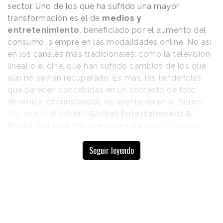
sector. Uno de los que ha sufrido una mayor
transformación es el de
medios y
entretenimiento
, beneficiado por el aumento del
consumo, siempre en las modalidades online. No así
en los canales más tradicionales, como la televisión
lineal o el cine, que han sufrido cambios de los que
aún no se han recuperado. Es más, las tendencias
que parecen concebidas en un contexto de foto
dinámica, circunstancial, se asentarán en el futuro.
Así, según el estudio
Global Entertainment &
Media Outlook Perspectives Report
elaborado
por
PwC,
la industria del entretenimiento está
Seguir leyendo
sumida en una profunda transformación, pero con
inercia positiva.
Esto, lógicamente, afecta a la inversión publicitaria,
que además es capaz de anticiparse a los cambios
de formato. De los 52 ámbitos que analiza el
informe, hasta en 14 se prevé un aumento del gasto,