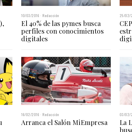
10/03/2016
Redacción
25/02/
),
El 40% de las pymes busca
CEP
perfiles con conocimientos
est
digitales
digi
16/02/2016
Redacción
03/02/
u
Arranca el Salón MiEmpresa
La 
bus