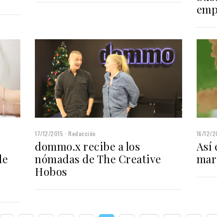
emp
17/12/2015
Redacción
16/12/2
dommo.x recibe a los
Así 
de
nómadas de The Creative
mar
Hobos