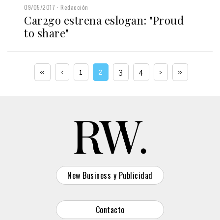
09/05/2017
Redacción
Car2go estrena eslogan: "Proud
to share"
«
‹
1
2
3
4
›
»
New Business y Publicidad
Contacto