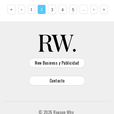
«
‹
1
2
3
4
5
...
›
»
New Business y Publicidad
Contacto
© 2026 Reason Why