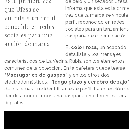
Es la primera vez
de pelo y un secador. Ufesa
que Ufesa se
informa que esta es la prim
vez que la marca se vincula
vincula a un perfil
perfil reconocido en redes
conocido en redes
sociales para un lanzamient
sociales para una
campaña de comunicación.
acción de marca
El
color rosa,
un acabado
detallista y los mensajes
característicos de La Vecina Rubia son los elementos
comunes de la colección. En la cafetera puede leerse
“Madrugar es de guapas”
y en los otros dos
electrodomésticos,
“Tengo plazo y cerebro debajo
de los lemas que identifican este perfil. La colección s
dando a conocer con una campaña en diferentes cana
digitales.