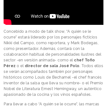
Concebido a modo de talk show, “A quién se le
ocurre” estará liderado por los personajes ficticios
Nikki del Campo, como reportera, y Mark Bodegas,
como presentador. Además, contará con la
colaboración habitual de personalidades ilustres del
sector -en versión animada- como el
chef Toño
Pérez
o el
director de sala José Polo
. Todos ellos
se verán acompañados también por personajes
históricos como Louis de Bechamel -el chef francés
inventor de la salsa que lleva su nombre- o el Premio
Nobel de Literatura Ernest Hemingway, un auténtico
apasionado de la cocina y los vinos españoles.
Para llevar a cabo “A quién se le ocurre”, las marcas