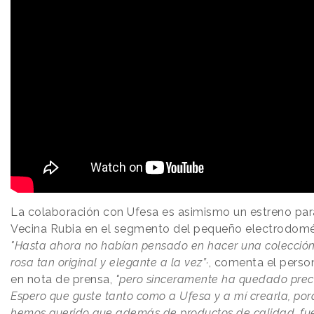
La colaboración con Ufesa es asimismo un estreno par
Vecina Rubia en el segmento del pequeño electrodomé
"Hasta ahora no habían pensado en hacer una colecció
rosa tan original y elegante a la vez”·
, comenta el perso
en nota de prensa,
"pero sinceramente ha quedado prec
Espero que guste tanto como a Ufesa y a mí crearla, po
hemos querido que además de productos de calidad, fu