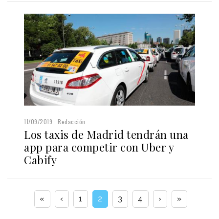
11/09/2019
Redacción
Los taxis de Madrid tendrán una
app para competir con Uber y
Cabify
«
‹
1
2
3
4
›
»