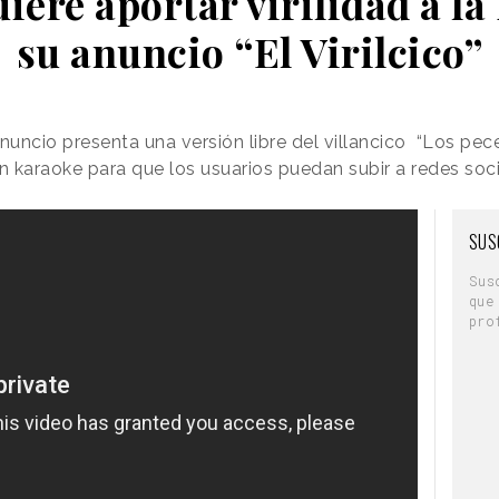
iere aportar virilidad a l
su anuncio “El Virilcico”
nuncio presenta una versión libre del villancico “Los peces
 karaoke para que los usuarios puedan subir a redes soc
SUS
Sus
que
pro