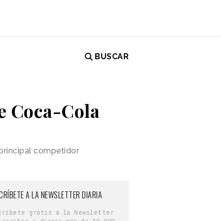
BUSCAR
de Coca-Cola
principal competidor
CRÍBETE A LA NEWSLETTER DIARIA
críbete gratis a la Newsletter
 reciben a diario más de 50.000