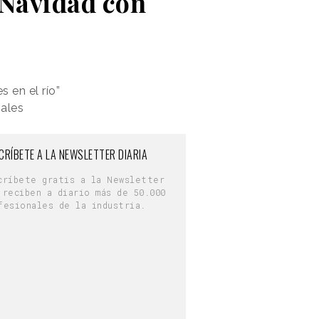
a Navidad con
 en el río”
iales
CRÍBETE A LA NEWSLETTER DIARIA
críbete gratis a la Newsletter
 reciben a diario más de 50.000
fesionales de la industria.