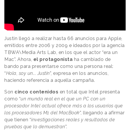
Justin llegó a realizar hasta 66 anuncios para Apple,
emitidos entre 2006 y 2009 e ideados por la agencia
TBWA\Media Arts Lab, en los que el actor “era un
Mac”. Ahora,
el protagonista
ha cambiado de
bando para presentarse como una persona real:
“
Hola, soy un... Justin
”, expresa en los anuncios,
haciendo referencia a aquella campaña.
Son
cinco contenidos
en total que Intel presenta
como “
un mundo real en el que un PC con un
procesador Intel actual ofrece más a los usuarios que
los procesadores M1 del MacBook
”, llegando a afirmar
que tienen “
investigaciones reales y resultados de
pruebas que lo demuestran
”.