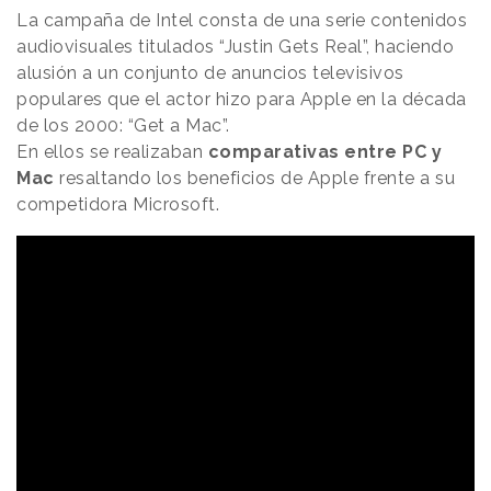
La campaña de Intel consta de una serie contenidos
audiovisuales titulados “Justin Gets Real”, haciendo
alusión a un conjunto de anuncios televisivos
populares que el actor hizo para Apple en la década
de los 2000: “Get a Mac”.
En ellos se realizaban
comparativas entre PC y
Mac
resaltando los beneficios de Apple frente a su
competidora Microsoft.