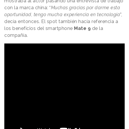
mostraba al actor pasando una entrevista de trabajo
con la marca china: “
Muchas gracias por darme esta
oportunidad, tengo mucha experiencia en tecnología
”,
decía entonces. El spot también hacía referencia a
los beneficios del smartphone
Mate 9
de la
compañía.